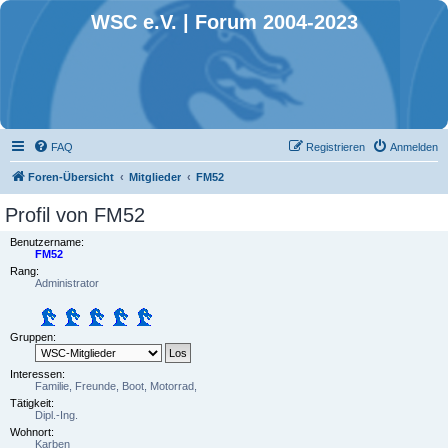
WSC e.V. | Forum 2004-2023
FAQ
Registrieren
Anmelden
Foren-Übersicht
Mitglieder
FM52
Profil von FM52
Benutzername:
FM52
Rang:
Administrator
Gruppen:
Interessen:
Familie, Freunde, Boot, Motorrad,
Tätigkeit:
Dipl.-Ing.
Wohnort:
Karben