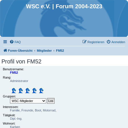
WSC e.V. | Forum 2004-2023
FAQ
Registrieren
Anmelden
Foren-Übersicht
Mitglieder
FM52
Profil von FM52
Benutzername:
FM52
Rang:
Administrator
Gruppen:
Interessen:
Familie, Freunde, Boot, Motorrad,
Tätigkeit:
Dipl.-Ing.
Wohnort:
Karben