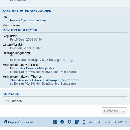
Kirchenlamitz
KONTAKTDATEN VON JOCHEN
PN:
Private Nachricht senden
Koordinaten:
BENUTZER-STATISTIK
Registriert:
Fr 15 Dez, 2006 01:30
Letzte Aktivität:
Di 21 Jul, 2020 09:36
Beiträge insgesamt:
216
(0.90% aller Beiträge / 0.03 Beiträge pro Tag)
Am meisten aktiv in Forum:
Boote der Forums-Mitglieder
(1 Beitrag / 0.46% der Beiträge des Benutzers)
Am meisten aktiv in Thema:
Thorsten ist jetzt auch Wikinger.. Typ .?????
(1 Beitrag / 0.46% der Beiträge des Benutzers)
SIGNATUR
Gruß Jochen
Gehe zu
Foren-Übersicht
Alle Zeiten sind
UTC+02:00