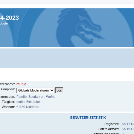
04-2023
boote
tzername:
munja
Gruppen:
nteressen:
Familie, Bootfahren, WoMo
Tätigkeit:
techn. Einkäufer
Wohnort:
61130 Nidderau
BENUTZER-STATISTIK
Registriert:
So 17 D
Letzte Aktivität:
So 19 O
Beiträge insgesamt:
26