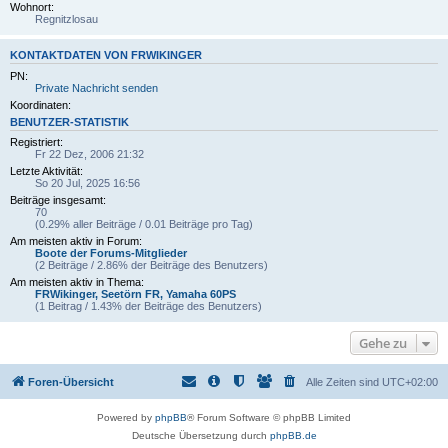
Wohnort:
Regnitzlosau
KONTAKTDATEN VON FRWIKINGER
PN:
Private Nachricht senden
Koordinaten:
BENUTZER-STATISTIK
Registriert:
Fr 22 Dez, 2006 21:32
Letzte Aktivität:
So 20 Jul, 2025 16:56
Beiträge insgesamt:
70
(0.29% aller Beiträge / 0.01 Beiträge pro Tag)
Am meisten aktiv in Forum:
Boote der Forums-Mitglieder
(2 Beiträge / 2.86% der Beiträge des Benutzers)
Am meisten aktiv in Thema:
FRWikinger, Seetörn FR, Yamaha 60PS
(1 Beitrag / 1.43% der Beiträge des Benutzers)
Gehe zu
Foren-Übersicht
Alle Zeiten sind
UTC+02:00
Powered by
phpBB
® Forum Software © phpBB Limited
Deutsche Übersetzung durch
phpBB.de