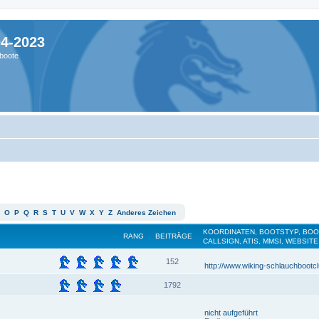
04-2023
boote
O
P
Q
R
S
T
U
V
W
X
Y
Z
Anderes Zeichen
KOORDINATEN, BOOTSTYP, BO
RANG
BEITRÄGE
CALLSIGN, ATIS, MMSI, WEBSITE
152
http://www.wiking-schlauchbootc
1792
nicht aufgeführt