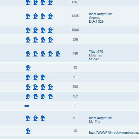
1261
nicht aufgeführt
1435
Snoopy
DU-J 329
1508
336
Titan 570
736
Eldamas
St-c42
32
91
290
152
1
91
nicht aufgeführt
My Toy
18
http://WWW.RH-schwimmbaeder