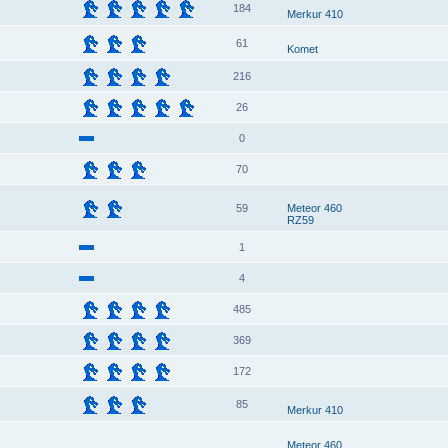
184
Merkur 410
61
Komet
216
26
0
70
59
Meteor 460
RZ59
1
4
485
369
172
85
Merkur 410
Meteor 460