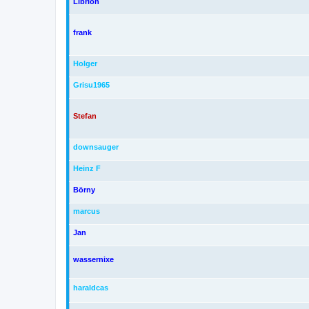
Librion
frank
Holger
Grisu1965
Stefan
downsauger
Heinz F
Börny
marcus
Jan
wassernixe
haraldcas