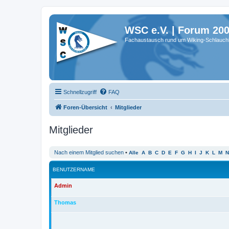
WSC e.V. | Forum 20
Fachaustausch rund um Wiking-Schlauch
Schnellzugriff
FAQ
Foren-Übersicht
Mitglieder
Mitglieder
Nach einem Mitglied suchen
•
Alle
A
B
C
D
E
F
G
H
I
J
K
L
M
N
BENUTZERNAME
Admin
Thomas