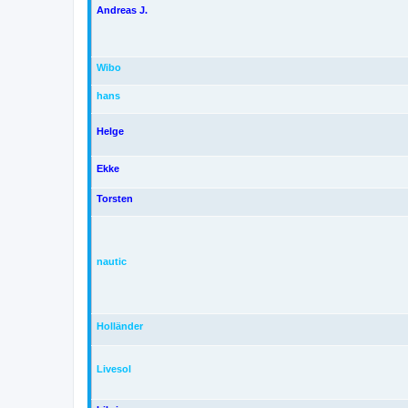
Andreas J.
Wibo
hans
Helge
Ekke
Torsten
nautic
Holländer
Livesol