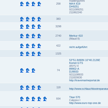
Radiergummi
258
MA K 619
DH9251
9211089251
211862240
383
3298
2740
Merkur 410
(Maud II)
422
nicht aufgeführt
1325
53°51.8490N 10°40.2126E
Komet GTS
ANYU II
89902-A
74
DJ8933
9211108933
211820630
http://travemarineportal.de
118
http://www.schlauchbootreparatu
Titan 570
934
Calypso I
http://www.euro-top-one.de