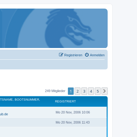
Registrieren
Anmelden
1
2
3
4
5
Nächste
249 Mitglieder
OTSNAME, BOOTSNUMMER,
REGISTRIERT
Mo 20 Nov, 2006 10:06
lub.de
Mo 20 Nov, 2006 11:43