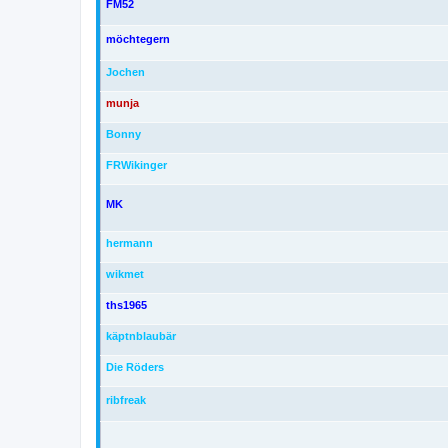
FM52
möchtegern
Jochen
munja
Bonny
FRWikinger
MK
hermann
wikmet
ths1965
käptnblaubär
Die Röders
ribfreak