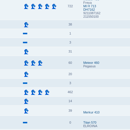
Freya
722
MI H 713
DH7162
9211087162
211550100
38
1
3
31
60
Meteor 460
Pegasus
20
3
462
14
39
Merkur 410
0
Titan 570
ELROINA