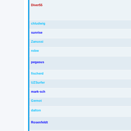
Diver55
chludwig
sunrise
Zanussi
robw
pegasus
fischerd
UZSurfer
mark-sch
Gernot
dalton
Rosenfeldt