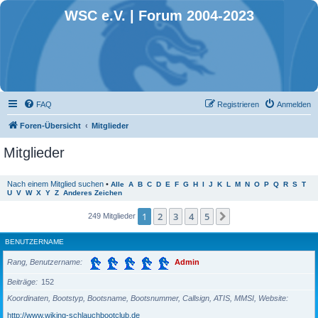
WSC e.V. | Forum 2004-2023
FAQ
Registrieren
Anmelden
Foren-Übersicht
Mitglieder
Mitglieder
Nach einem Mitglied suchen
•
Alle
A
B
C
D
E
F
G
H
I
J
K
L
M
N
O
P
Q
R
S
T
U
V
W
X
Y
Z
Anderes Zeichen
1
2
3
4
5
Nächste
249 Mitglieder
BENUTZERNAME
Rang, Benutzername
Admin
Beiträge
152
Koordinaten, Bootstyp, Bootsname, Bootsnummer, Callsign, ATIS, MMSI, Website
http://www.wiking-schlauchbootclub.de