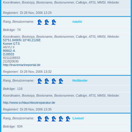
Koordinaten, Bootstyp, Bootsname, Bootsnummer, Callsign, ATIS, MMSI, Website
Registriert
Di 28 Nov, 2006 13:29
Rang, Benutzername
nautic
Beiträge
74
Koordinaten, Bootstyp, Bootsname, Bootsnummer, Callsign, ATIS, MMSI, Website
53°51.8490N 10°40.2126E
Komet GTS
ANYU II
89902-A
DJ8933
9211108933
211820630
http://travemarineportal.de
Registriert
Di 28 Nov, 2006 13:32
Rang, Benutzername
Holländer
Beiträge
118
Koordinaten, Bootstyp, Bootsname, Bootsnummer, Callsign, ATIS, MMSI, Website
http://www.schlauchbootreparatur.de
Registriert
Di 28 Nov, 2006 13:35
Rang, Benutzername
Livesol
Beiträge
934