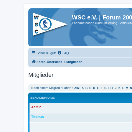
WSC e.V. | Forum 20
Fachaustausch rund um Wiking-Schlauch
Schnellzugriff
FAQ
Foren-Übersicht
Mitglieder
Mitglieder
Nach einem Mitglied suchen
•
Alle
A
B
C
D
E
F
G
H
I
J
K
L
M
N
BENUTZERNAME
Admin
Thomas