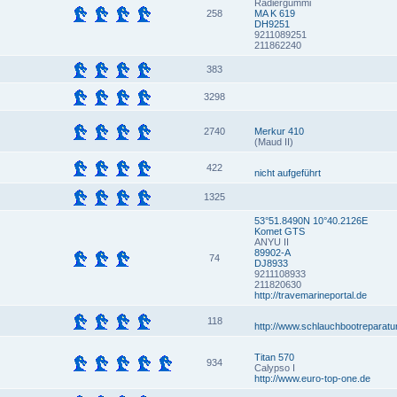
Radiergummi
258
MA K 619
DH9251
9211089251
211862240
383
3298
2740
Merkur 410
(Maud II)
422
nicht aufgeführt
1325
53°51.8490N 10°40.2126E
Komet GTS
ANYU II
89902-A
74
DJ8933
9211108933
211820630
http://travemarineportal.de
118
http://www.schlauchbootreparatu
Titan 570
934
Calypso I
http://www.euro-top-one.de