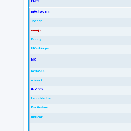
FM52
möchtegern
Jochen
munja
Bonny
FRWikinger
MK
hermann
wikmet
ths1965
käptnblaubär
Die Röders
ribfreak