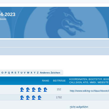
04-2023
boote
O
P
Q
R
S
T
U
V
W
X
Y
Z
Anderes Zeichen
KOORDINATEN, BOOTSTYP, BO
RANG
BEITRÄGE
CALLSIGN, ATIS, MMSI, WEBSITE
152
http://www.wiking-schlauchbootc
1792
nicht aufgeführt