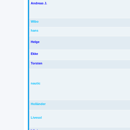
Andreas J.
Wibo
hans
Helge
Ekke
Torsten
nautic
Holländer
Livesol