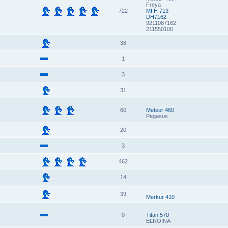
Freya
722
MI H 713
DH7162
9211087162
211550100
38
1
3
31
60
Meteor 460
Pegasus
20
3
462
14
39
Merkur 410
0
Titan 570
ELROINA