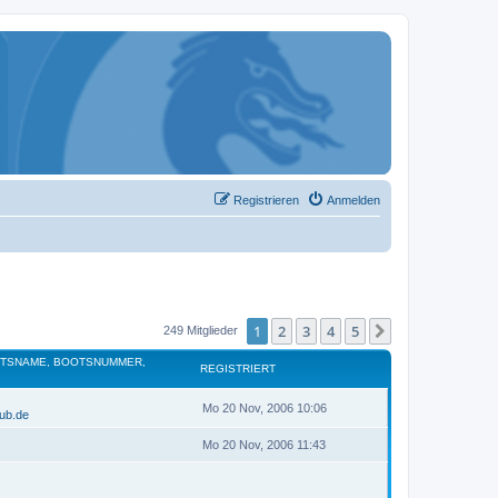
Registrieren
Anmelden
1
2
3
4
5
Nächste
249 Mitglieder
OTSNAME, BOOTSNUMMER,
REGISTRIERT
Mo 20 Nov, 2006 10:06
lub.de
Mo 20 Nov, 2006 11:43