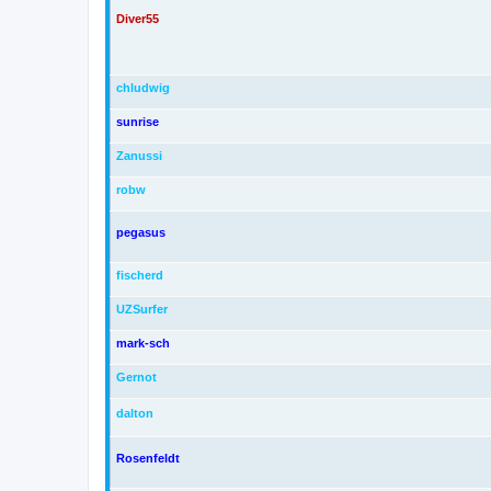
Diver55
chludwig
sunrise
Zanussi
robw
pegasus
fischerd
UZSurfer
mark-sch
Gernot
dalton
Rosenfeldt