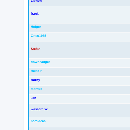
Librion
frank
Holger
Grisu1965
Stefan
downsauger
Heinz F
Börny
marcus
Jan
wassernixe
haraldcas