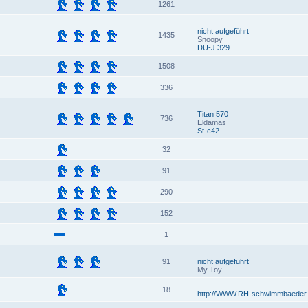
1261
nicht aufgeführt
1435
Snoopy
DU-J 329
1508
336
Titan 570
736
Eldamas
St-c42
32
91
290
152
1
91
nicht aufgeführt
My Toy
18
http://WWW.RH-schwimmbaeder