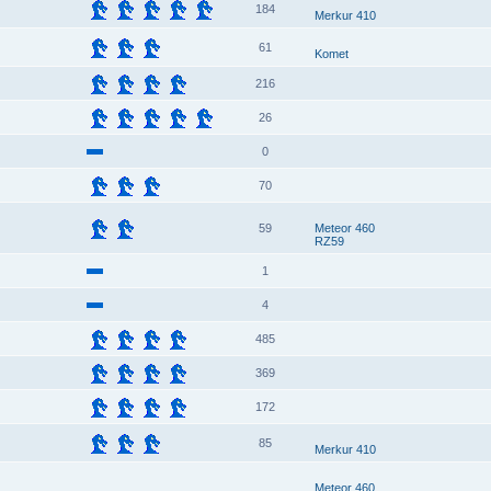
184
Merkur 410
61
Komet
216
26
0
70
59
Meteor 460
RZ59
1
4
485
369
172
85
Merkur 410
Meteor 460