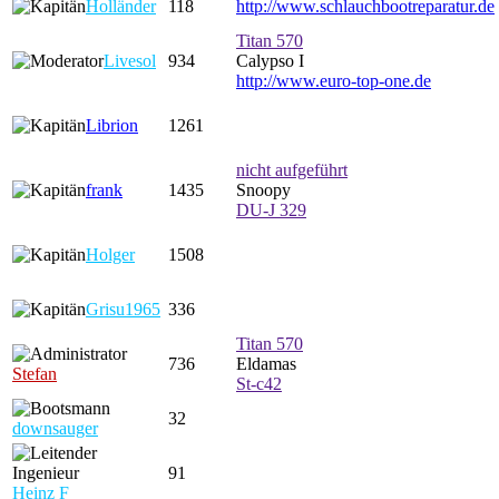
Holländer
118
http://www.schlauchbootreparatur.de
Titan 570
Livesol
934
Calypso I
http://www.euro-top-one.de
Librion
1261
nicht aufgeführt
frank
1435
Snoopy
DU-J 329
Holger
1508
Grisu1965
336
Titan 570
736
Eldamas
Stefan
St-c42
32
downsauger
91
Heinz F