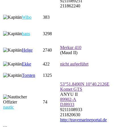
9211089251
211862240
Wibo
383
hans
3298
Merkur 410
Helge
2740
(Maud II)
Ekke
422
nicht aufgeführt
Torsten
1325
53°51.8490N 10°40.2126E
Komet GTS
ANYU II
89902-A
74
DJ8933
nautic
9211108933
211820630
http://travemarineportal.de