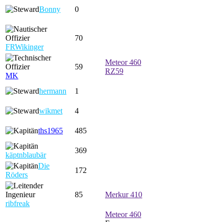
Bonny
0
70
FRWikinger
Meteor 460
59
RZ59
MK
hermann
1
wikmet
4
ths1965
485
369
käptnblaubär
Die
172
Röders
85
Merkur 410
ribfreak
Meteor 460