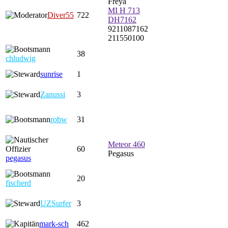
Freya
MI H 713
Diver55
722
DH7162
9211087162
211550100
38
chludwig
sunrise
1
Zanussi
3
robw
31
Meteor 460
60
Pegasus
pegasus
20
fischerd
UZSurfer
3
mark-sch
462