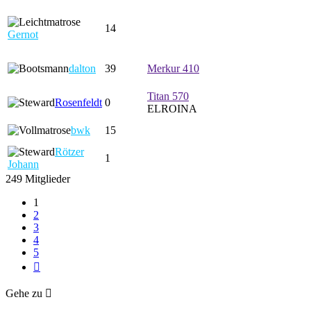
14
Gernot
dalton
39
Merkur 410
Titan 570
Rosenfeldt
0
ELROINA
bwk
15
Rötzer
1
Johann
249 Mitglieder
1
2
3
4
5
Nächste
Gehe zu