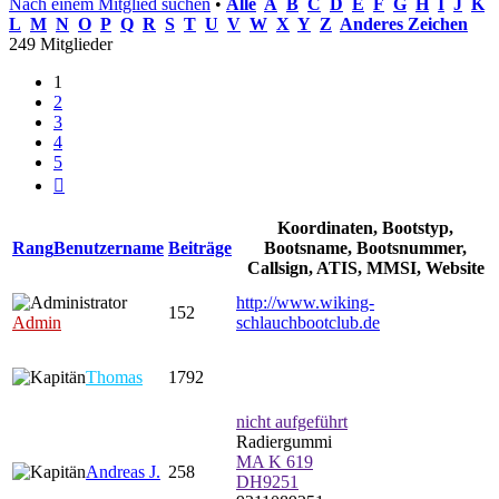
Nach einem Mitglied suchen
•
Alle
A
B
C
D
E
F
G
H
I
J
K
L
M
N
O
P
Q
R
S
T
U
V
W
X
Y
Z
Anderes Zeichen
249 Mitglieder
1
2
3
4
5
Nächste
Koordinaten, Bootstyp,
Rang
Benutzername
Beiträge
Bootsname, Bootsnummer,
Callsign, ATIS, MMSI, Website
http://www.wiking-
152
Admin
schlauchbootclub.de
Thomas
1792
nicht aufgeführt
Radiergummi
MA K 619
Andreas J.
258
DH9251