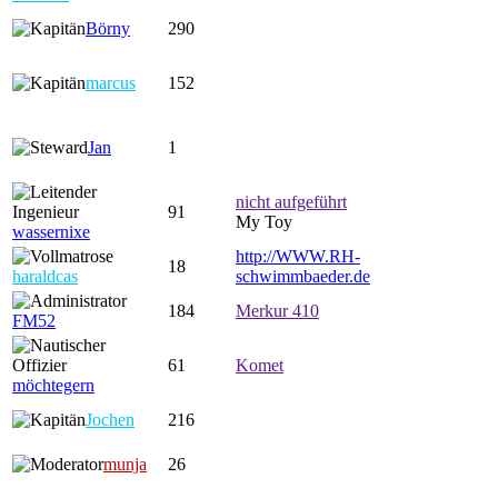
Börny
290
marcus
152
Jan
1
nicht aufgeführt
91
My Toy
wassernixe
http://WWW.RH-
18
haraldcas
schwimmbaeder.de
184
Merkur 410
FM52
61
Komet
möchtegern
Jochen
216
munja
26