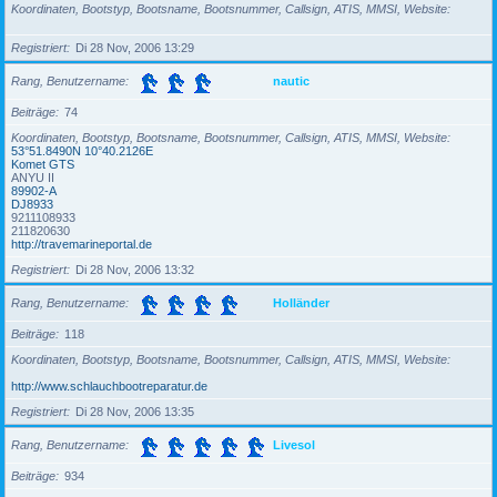
Koordinaten, Bootstyp, Bootsname, Bootsnummer, Callsign, ATIS, MMSI, Website
Registriert
Di 28 Nov, 2006 13:29
Rang, Benutzername
nautic
Beiträge
74
Koordinaten, Bootstyp, Bootsname, Bootsnummer, Callsign, ATIS, MMSI, Website
53°51.8490N 10°40.2126E
Komet GTS
ANYU II
89902-A
DJ8933
9211108933
211820630
http://travemarineportal.de
Registriert
Di 28 Nov, 2006 13:32
Rang, Benutzername
Holländer
Beiträge
118
Koordinaten, Bootstyp, Bootsname, Bootsnummer, Callsign, ATIS, MMSI, Website
http://www.schlauchbootreparatur.de
Registriert
Di 28 Nov, 2006 13:35
Rang, Benutzername
Livesol
Beiträge
934