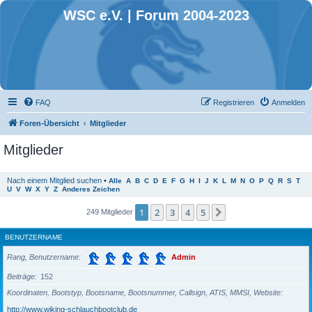
WSC e.V. | Forum 2004-2023
FAQ
Registrieren
Anmelden
Foren-Übersicht
Mitglieder
Mitglieder
Nach einem Mitglied suchen
•
Alle
A
B
C
D
E
F
G
H
I
J
K
L
M
N
O
P
Q
R
S
T
U
V
W
X
Y
Z
Anderes Zeichen
1
2
3
4
5
Nächste
249 Mitglieder
BENUTZERNAME
Rang, Benutzername
Admin
Beiträge
152
Koordinaten, Bootstyp, Bootsname, Bootsnummer, Callsign, ATIS, MMSI, Website
http://www.wiking-schlauchbootclub.de