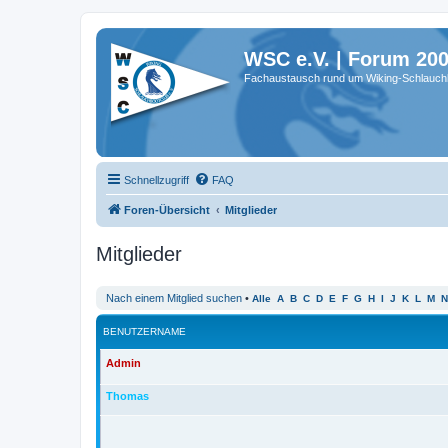
WSC e.V. | Forum 20
Fachaustausch rund um Wiking-Schlauch
Schnellzugriff
FAQ
Foren-Übersicht
Mitglieder
Mitglieder
Nach einem Mitglied suchen
•
Alle
A
B
C
D
E
F
G
H
I
J
K
L
M
N
BENUTZERNAME
Admin
Thomas