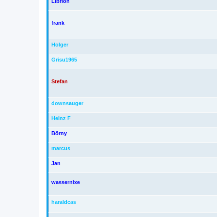
Librion
frank
Holger
Grisu1965
Stefan
downsauger
Heinz F
Börny
marcus
Jan
wassernixe
haraldcas