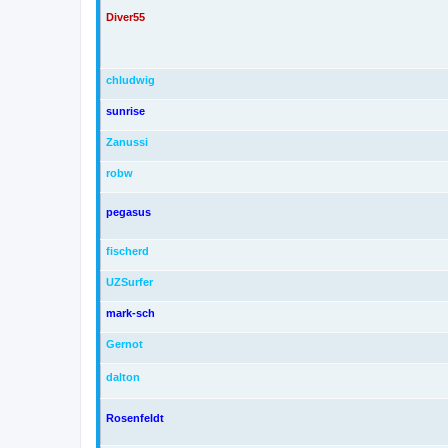
Diver55
chludwig
sunrise
Zanussi
robw
pegasus
fischerd
UZSurfer
mark-sch
Gernot
dalton
Rosenfeldt