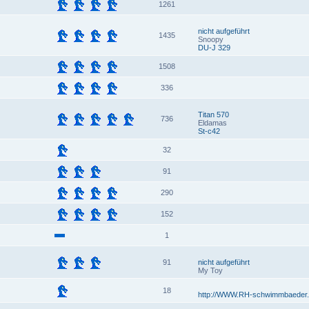
1261
nicht aufgeführt
1435
Snoopy
DU-J 329
1508
336
Titan 570
736
Eldamas
St-c42
32
91
290
152
1
91
nicht aufgeführt
My Toy
18
http://WWW.RH-schwimmbaeder