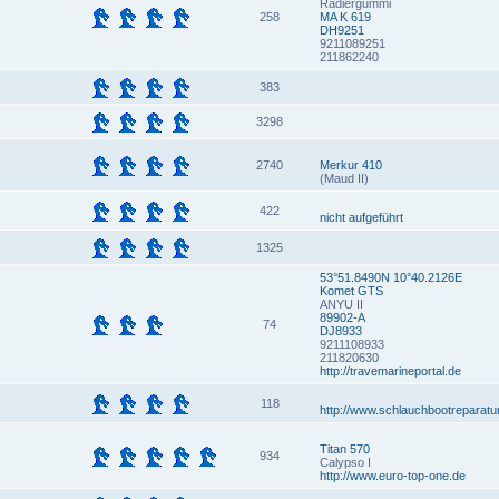
Radiergummi
258
MA K 619
DH9251
9211089251
211862240
383
3298
2740
Merkur 410
(Maud II)
422
nicht aufgeführt
1325
53°51.8490N 10°40.2126E
Komet GTS
ANYU II
89902-A
74
DJ8933
9211108933
211820630
http://travemarineportal.de
118
http://www.schlauchbootreparatu
Titan 570
934
Calypso I
http://www.euro-top-one.de