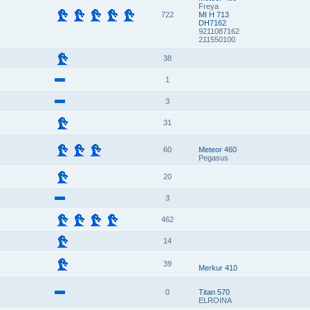
Freya
722
MI H 713
DH7162
9211087162
211550100
38
1
3
31
60
Meteor 460
Pegasus
20
3
462
14
39
Merkur 410
0
Titan 570
ELROINA