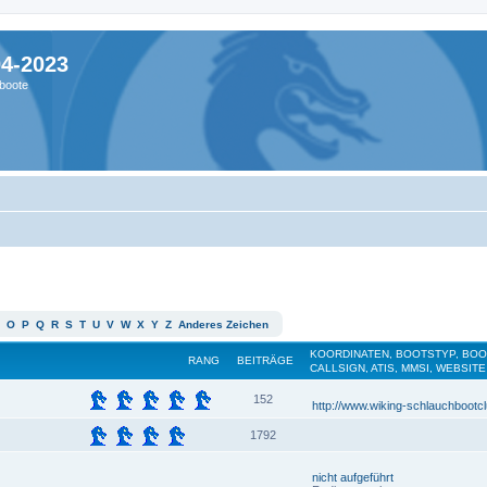
04-2023
boote
O
P
Q
R
S
T
U
V
W
X
Y
Z
Anderes Zeichen
KOORDINATEN, BOOTSTYP, BO
RANG
BEITRÄGE
CALLSIGN, ATIS, MMSI, WEBSITE
152
http://www.wiking-schlauchbootc
1792
nicht aufgeführt