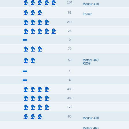
184
Merkur 410
61
Komet
216
26
0
70
59
Meteor 460
RZ59
1
4
485
369
172
85
Merkur 410
Meteor 460