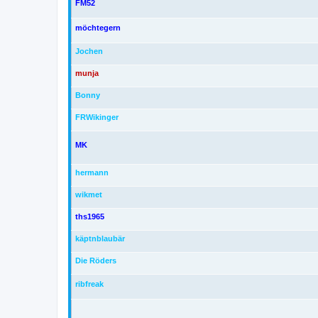
FM52
möchtegern
Jochen
munja
Bonny
FRWikinger
MK
hermann
wikmet
ths1965
käptnblaubär
Die Röders
ribfreak