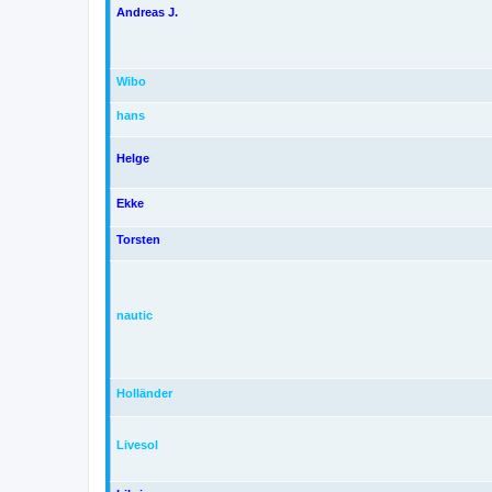
Andreas J.
Wibo
hans
Helge
Ekke
Torsten
nautic
Holländer
Livesol