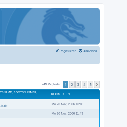
Registrieren
Anmelden
1
2
3
4
5
Nächste
249 Mitglieder
OTSNAME, BOOTSNUMMER,
REGISTRIERT
Mo 20 Nov, 2006 10:06
lub.de
Mo 20 Nov, 2006 11:43