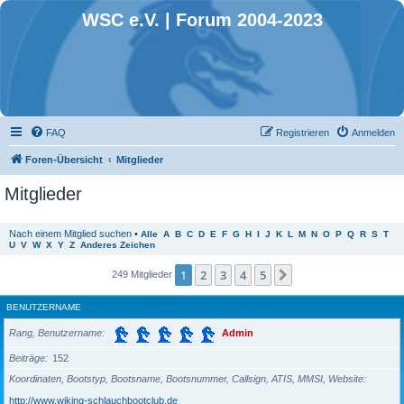
WSC e.V. | Forum 2004-2023
FAQ
Registrieren
Anmelden
Foren-Übersicht
Mitglieder
Mitglieder
Nach einem Mitglied suchen
•
Alle
A
B
C
D
E
F
G
H
I
J
K
L
M
N
O
P
Q
R
S
T
U
V
W
X
Y
Z
Anderes Zeichen
1
2
3
4
5
Nächste
249 Mitglieder
BENUTZERNAME
Rang, Benutzername
Admin
Beiträge
152
Koordinaten, Bootstyp, Bootsname, Bootsnummer, Callsign, ATIS, MMSI, Website
http://www.wiking-schlauchbootclub.de