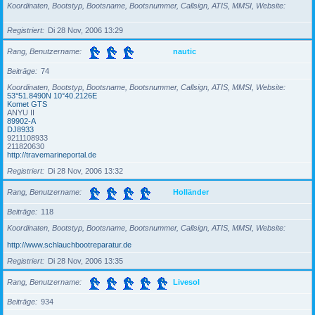
Koordinaten, Bootstyp, Bootsname, Bootsnummer, Callsign, ATIS, MMSI, Website
Registriert
Di 28 Nov, 2006 13:29
Rang, Benutzername
nautic
Beiträge
74
Koordinaten, Bootstyp, Bootsname, Bootsnummer, Callsign, ATIS, MMSI, Website
53°51.8490N 10°40.2126E
Komet GTS
ANYU II
89902-A
DJ8933
9211108933
211820630
http://travemarineportal.de
Registriert
Di 28 Nov, 2006 13:32
Rang, Benutzername
Holländer
Beiträge
118
Koordinaten, Bootstyp, Bootsname, Bootsnummer, Callsign, ATIS, MMSI, Website
http://www.schlauchbootreparatur.de
Registriert
Di 28 Nov, 2006 13:35
Rang, Benutzername
Livesol
Beiträge
934