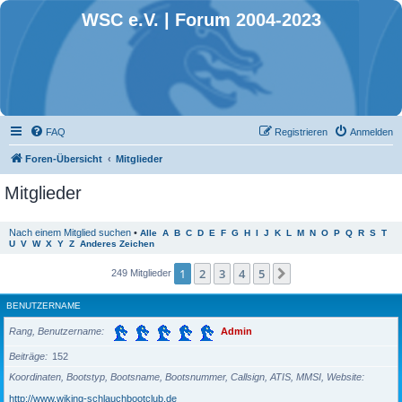
WSC e.V. | Forum 2004-2023
FAQ
Registrieren
Anmelden
Foren-Übersicht
Mitglieder
Mitglieder
Nach einem Mitglied suchen
•
Alle
A
B
C
D
E
F
G
H
I
J
K
L
M
N
O
P
Q
R
S
T
U
V
W
X
Y
Z
Anderes Zeichen
1
2
3
4
5
Nächste
249 Mitglieder
BENUTZERNAME
Rang, Benutzername
Admin
Beiträge
152
Koordinaten, Bootstyp, Bootsname, Bootsnummer, Callsign, ATIS, MMSI, Website
http://www.wiking-schlauchbootclub.de