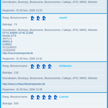
Koordinaten, Bootstyp, Bootsname, Bootsnummer, Callsign, ATIS, MMSI, Website
Registriert
Di 28 Nov, 2006 13:29
Rang, Benutzername
nautic
Beiträge
74
Koordinaten, Bootstyp, Bootsname, Bootsnummer, Callsign, ATIS, MMSI, Website
53°51.8490N 10°40.2126E
Komet GTS
ANYU II
89902-A
DJ8933
9211108933
211820630
http://travemarineportal.de
Registriert
Di 28 Nov, 2006 13:32
Rang, Benutzername
Holländer
Beiträge
118
Koordinaten, Bootstyp, Bootsname, Bootsnummer, Callsign, ATIS, MMSI, Website
http://www.schlauchbootreparatur.de
Registriert
Di 28 Nov, 2006 13:35
Rang, Benutzername
Livesol
Beiträge
934