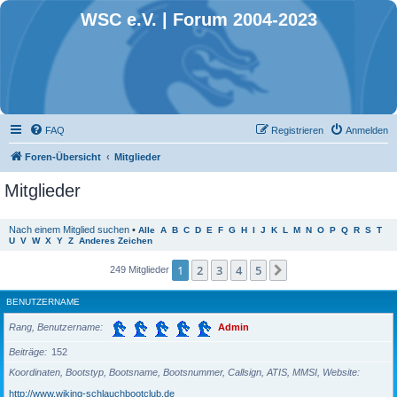
WSC e.V. | Forum 2004-2023
FAQ
Registrieren
Anmelden
Foren-Übersicht
Mitglieder
Mitglieder
Nach einem Mitglied suchen
•
Alle
A
B
C
D
E
F
G
H
I
J
K
L
M
N
O
P
Q
R
S
T
U
V
W
X
Y
Z
Anderes Zeichen
1
2
3
4
5
Nächste
249 Mitglieder
BENUTZERNAME
Rang, Benutzername
Admin
Beiträge
152
Koordinaten, Bootstyp, Bootsname, Bootsnummer, Callsign, ATIS, MMSI, Website
http://www.wiking-schlauchbootclub.de