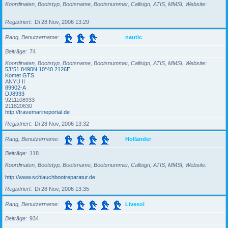
Koordinaten, Bootstyp, Bootsname, Bootsnummer, Callsign, ATIS, MMSI, Website
Registriert
Di 28 Nov, 2006 13:29
Rang, Benutzername
nautic
Beiträge
74
Koordinaten, Bootstyp, Bootsname, Bootsnummer, Callsign, ATIS, MMSI, Website
53°51.8490N 10°40.2126E
Komet GTS
ANYU II
89902-A
DJ8933
9211108933
211820630
http://travemarineportal.de
Registriert
Di 28 Nov, 2006 13:32
Rang, Benutzername
Holländer
Beiträge
118
Koordinaten, Bootstyp, Bootsname, Bootsnummer, Callsign, ATIS, MMSI, Website
http://www.schlauchbootreparatur.de
Registriert
Di 28 Nov, 2006 13:35
Rang, Benutzername
Livesol
Beiträge
934