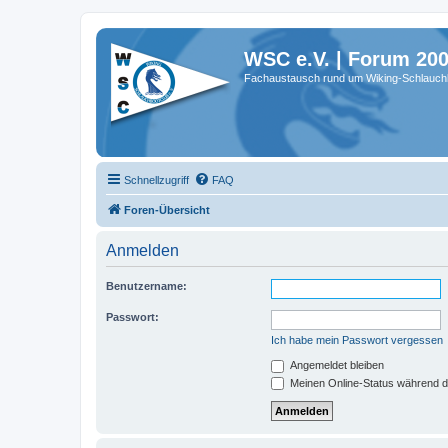
WSC e.V. | Forum 20
Fachaustausch rund um Wiking-Schlauch
Schnellzugriff
FAQ
Foren-Übersicht
Anmelden
Benutzername:
Passwort:
Ich habe mein Passwort vergessen
Angemeldet bleiben
Meinen Online-Status während d