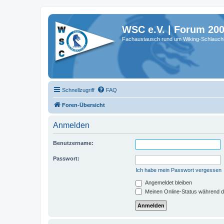
WSC e.V. | Forum 20
Fachaustausch rund um Wiking-Schlauch
Schnellzugriff
FAQ
Foren-Übersicht
Anmelden
Benutzername:
Passwort:
Ich habe mein Passwort vergessen
Angemeldet bleiben
Meinen Online-Status während d