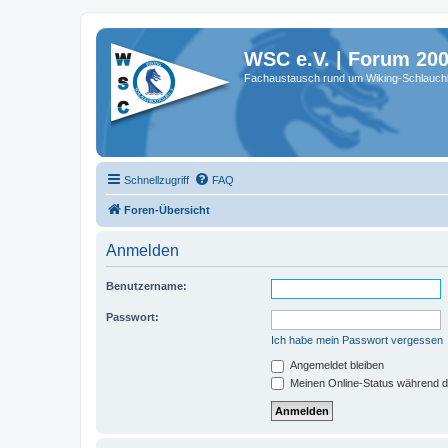
WSC e.V. | Forum 20
Fachaustausch rund um Wiking-Schlauch
Schnellzugriff
FAQ
Foren-Übersicht
Anmelden
Benutzername:
Passwort:
Ich habe mein Passwort vergessen
Angemeldet bleiben
Meinen Online-Status während d