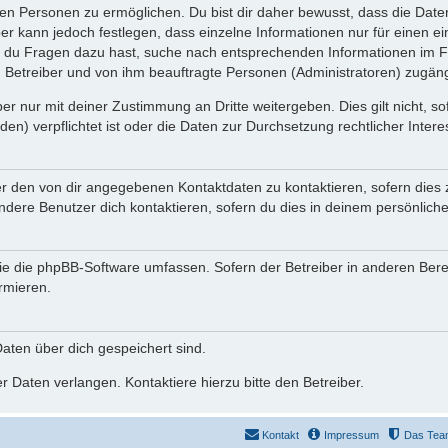
n Personen zu ermöglichen. Du bist dir daher bewusst, dass die Daten d
ber kann jedoch festlegen, dass einzelne Informationen nur für einen ei
n du Fragen dazu hast, suche nach entsprechenden Informationen im Fo
n Betreiber und von ihm beauftragte Personen (Administratoren) zugäng
r nur mit deiner Zustimmung an Dritte weitergeben. Dies gilt nicht, s
n) verpflichtet ist oder die Daten zur Durchsetzung rechtlicher Interes
er den von dir angegebenen Kontaktdaten zu kontaktieren, sofern dies 
andere Benutzer dich kontaktieren, sofern du dies in deinem persönliche
, die die phpBB-Software umfassen. Sofern der Betreiber in anderen Be
ormieren.
 Daten über dich gespeichert sind.
 Daten verlangen. Kontaktiere hierzu bitte den Betreiber.
Kontakt
Impressum
Das Tea