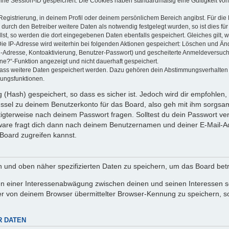
eine Session-ID gespeichert. Die Cookies haben standardmäßig eine Gültigkeit von 
Registrierung, in deinem Profil oder deinem persönlichem Bereich angibst. Für di
rch den Betreiber weitere Daten als notwendig festgelegt wurden, so ist dies für 
llst, so werden die dort eingegebenen Daten ebenfalls gespeichert. Gleiches gilt, 
Die IP-Adresse wird weiterhin bei folgenden Aktionen gespeichert: Löschen und Än
l-Adresse, Kontoaktivierung, Benutzer-Passwort) und gescheiterte Anmeldeversuch
ine?“-Funktion angezeigt und nicht dauerhaft gespeichert.
 dass weitere Daten gespeichert werden. Dazu gehören dein Abstimmungsverhalten
gungsfunktionen.
(Hash) gespeichert, so dass es sicher ist. Jedoch wird dir empfohlen, 
ssel zu deinem Benutzerkonto für das Board, also geh mit ihm sorgsam
htigterweise nach deinem Passwort fragen. Solltest du dein Passwort v
are fragt dich dann nach deinem Benutzernamen und deiner E-Mail-Ad
Board zugreifen kannst.
en und oben näher spezifizierten Daten zu speichern, um das Board bet
en einer Interessenabwägung zwischen deinen und seinen Interessen sow
r von deinem Browser übermittelter Browser-Kennung zu speichern, so
R DATEN