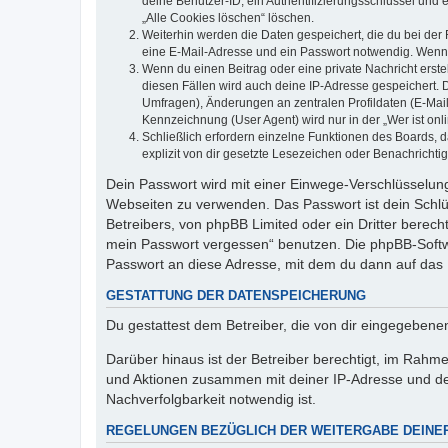
deine Benutzer-ID, ein Authentifizierungsschlüssel und 
„Alle Cookies löschen“ löschen.
Weiterhin werden die Daten gespeichert, die du bei der 
eine E-Mail-Adresse und ein Passwort notwendig. Wenn du
Wenn du einen Beitrag oder eine private Nachricht erste
diesen Fällen wird auch deine IP-Adresse gespeichert. 
Umfragen), Änderungen an zentralen Profildaten (E-Mai
Kennzeichnung (User Agent) wird nur in der „Wer ist onl
Schließlich erfordern einzelne Funktionen des Boards,
explizit von dir gesetzte Lesezeichen oder Benachrichti
Dein Passwort wird mit einer Einwege-Verschlüsselung 
Webseiten zu verwenden. Das Passwort ist dein Schlü
Betreibers, von phpBB Limited oder ein Dritter berec
mein Passwort vergessen“ benutzen. Die phpBB-Softw
Passwort an diese Adresse, mit dem du dann auf das 
GESTATTUNG DER DATENSPEICHERUNG
Du gestattest dem Betreiber, die von dir eingegeben
Darüber hinaus ist der Betreiber berechtigt, im Rahm
und Aktionen zusammen mit deiner IP-Adresse und de
Nachverfolgbarkeit notwendig ist.
REGELUNGEN BEZÜGLICH DER WEITERGABE DEINE