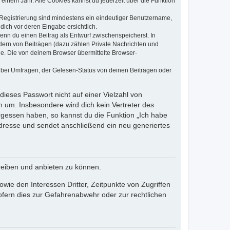
einem Jahr. Alle Cookies kannst du jederzeit über die Funktion
e Registrierung sind mindestens ein eindeutiger Benutzername,
dich vor deren Eingabe ersichtlich.
wenn du einen Beitrag als Entwurf zwischenspeicherst. In
dern von Beiträgen (dazu zählen Private Nachrichten und
e. Die von deinem Browser übermittelte Browser-
 bei Umfragen, der Gelesen-Status von deinen Beiträgen oder
dieses Passwort nicht auf einer Vielzahl von
 um. Insbesondere wird dich kein Vertreter des
ergessen haben, so kannst du die Funktion „Ich habe
resse und sendet anschließend ein neu generiertes
reiben und anbieten zu können.
ie den Interessen Dritter, Zeitpunkte von Zugriffen
fern dies zur Gefahrenabwehr oder zur rechtlichen