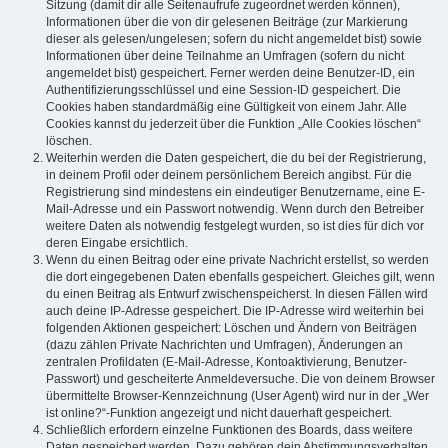
Sitzung (damit dir alle Seitenaufrufe zugeordnet werden können),
Informationen über die von dir gelesenen Beiträge (zur Markierung
dieser als gelesen/ungelesen; sofern du nicht angemeldet bist) sowie
Informationen über deine Teilnahme an Umfragen (sofern du nicht
angemeldet bist) gespeichert. Ferner werden deine Benutzer-ID, ein
Authentifizierungsschlüssel und eine Session-ID gespeichert. Die
Cookies haben standardmäßig eine Gültigkeit von einem Jahr. Alle
Cookies kannst du jederzeit über die Funktion „Alle Cookies löschen“
löschen.
Weiterhin werden die Daten gespeichert, die du bei der Registrierung,
in deinem Profil oder deinem persönlichem Bereich angibst. Für die
Registrierung sind mindestens ein eindeutiger Benutzername, eine E-
Mail-Adresse und ein Passwort notwendig. Wenn durch den Betreiber
weitere Daten als notwendig festgelegt wurden, so ist dies für dich vor
deren Eingabe ersichtlich.
Wenn du einen Beitrag oder eine private Nachricht erstellst, so werden
die dort eingegebenen Daten ebenfalls gespeichert. Gleiches gilt, wenn
du einen Beitrag als Entwurf zwischenspeicherst. In diesen Fällen wird
auch deine IP-Adresse gespeichert. Die IP-Adresse wird weiterhin bei
folgenden Aktionen gespeichert: Löschen und Ändern von Beiträgen
(dazu zählen Private Nachrichten und Umfragen), Änderungen an
zentralen Profildaten (E-Mail-Adresse, Kontoaktivierung, Benutzer-
Passwort) und gescheiterte Anmeldeversuche. Die von deinem Browser
übermittelte Browser-Kennzeichnung (User Agent) wird nur in der „Wer
ist online?“-Funktion angezeigt und nicht dauerhaft gespeichert.
Schließlich erfordern einzelne Funktionen des Boards, dass weitere
Daten gespeichert werden. Dazu gehören dein Abstimmungsverhalten