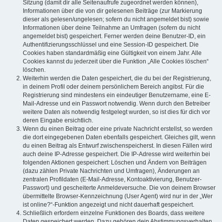
Sitzung (damit dir alle Seitenaufrufe zugeordnet werden können),
Informationen über die von dir gelesenen Beiträge (zur Markierung
dieser als gelesen/ungelesen; sofern du nicht angemeldet bist) sowie
Informationen über deine Teilnahme an Umfragen (sofern du nicht
angemeldet bist) gespeichert. Ferner werden deine Benutzer-ID, ein
Authentifizierungsschlüssel und eine Session-ID gespeichert. Die
Cookies haben standardmäßig eine Gültigkeit von einem Jahr. Alle
Cookies kannst du jederzeit über die Funktion „Alle Cookies löschen“
löschen.
Weiterhin werden die Daten gespeichert, die du bei der Registrierung,
in deinem Profil oder deinem persönlichem Bereich angibst. Für die
Registrierung sind mindestens ein eindeutiger Benutzername, eine E-
Mail-Adresse und ein Passwort notwendig. Wenn durch den Betreiber
weitere Daten als notwendig festgelegt wurden, so ist dies für dich vor
deren Eingabe ersichtlich.
Wenn du einen Beitrag oder eine private Nachricht erstellst, so werden
die dort eingegebenen Daten ebenfalls gespeichert. Gleiches gilt, wenn
du einen Beitrag als Entwurf zwischenspeicherst. In diesen Fällen wird
auch deine IP-Adresse gespeichert. Die IP-Adresse wird weiterhin bei
folgenden Aktionen gespeichert: Löschen und Ändern von Beiträgen
(dazu zählen Private Nachrichten und Umfragen), Änderungen an
zentralen Profildaten (E-Mail-Adresse, Kontoaktivierung, Benutzer-
Passwort) und gescheiterte Anmeldeversuche. Die von deinem Browser
übermittelte Browser-Kennzeichnung (User Agent) wird nur in der „Wer
ist online?“-Funktion angezeigt und nicht dauerhaft gespeichert.
Schließlich erfordern einzelne Funktionen des Boards, dass weitere
Daten gespeichert werden. Dazu gehören dein Abstimmungsverhalten