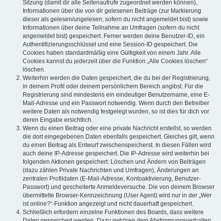
Sitzung (damit dir alle Seitenaufrufe zugeordnet werden können),
Informationen über die von dir gelesenen Beiträge (zur Markierung
dieser als gelesen/ungelesen; sofern du nicht angemeldet bist) sowie
Informationen über deine Teilnahme an Umfragen (sofern du nicht
angemeldet bist) gespeichert. Ferner werden deine Benutzer-ID, ein
Authentifizierungsschlüssel und eine Session-ID gespeichert. Die
Cookies haben standardmäßig eine Gültigkeit von einem Jahr. Alle
Cookies kannst du jederzeit über die Funktion „Alle Cookies löschen“
löschen.
Weiterhin werden die Daten gespeichert, die du bei der Registrierung,
in deinem Profil oder deinem persönlichem Bereich angibst. Für die
Registrierung sind mindestens ein eindeutiger Benutzername, eine E-
Mail-Adresse und ein Passwort notwendig. Wenn durch den Betreiber
weitere Daten als notwendig festgelegt wurden, so ist dies für dich vor
deren Eingabe ersichtlich.
Wenn du einen Beitrag oder eine private Nachricht erstellst, so werden
die dort eingegebenen Daten ebenfalls gespeichert. Gleiches gilt, wenn
du einen Beitrag als Entwurf zwischenspeicherst. In diesen Fällen wird
auch deine IP-Adresse gespeichert. Die IP-Adresse wird weiterhin bei
folgenden Aktionen gespeichert: Löschen und Ändern von Beiträgen
(dazu zählen Private Nachrichten und Umfragen), Änderungen an
zentralen Profildaten (E-Mail-Adresse, Kontoaktivierung, Benutzer-
Passwort) und gescheiterte Anmeldeversuche. Die von deinem Browser
übermittelte Browser-Kennzeichnung (User Agent) wird nur in der „Wer
ist online?“-Funktion angezeigt und nicht dauerhaft gespeichert.
Schließlich erfordern einzelne Funktionen des Boards, dass weitere
Daten gespeichert werden. Dazu gehören dein Abstimmungsverhalten