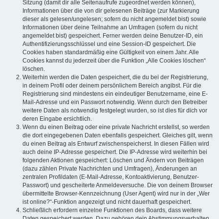
Sitzung (damit dir alle Seitenaufrufe zugeordnet werden können),
Informationen über die von dir gelesenen Beiträge (zur Markierung
dieser als gelesen/ungelesen; sofern du nicht angemeldet bist) sowie
Informationen über deine Teilnahme an Umfragen (sofern du nicht
angemeldet bist) gespeichert. Ferner werden deine Benutzer-ID, ein
Authentifizierungsschlüssel und eine Session-ID gespeichert. Die
Cookies haben standardmäßig eine Gültigkeit von einem Jahr. Alle
Cookies kannst du jederzeit über die Funktion „Alle Cookies löschen“
löschen.
Weiterhin werden die Daten gespeichert, die du bei der Registrierung,
in deinem Profil oder deinem persönlichem Bereich angibst. Für die
Registrierung sind mindestens ein eindeutiger Benutzername, eine E-
Mail-Adresse und ein Passwort notwendig. Wenn durch den Betreiber
weitere Daten als notwendig festgelegt wurden, so ist dies für dich vor
deren Eingabe ersichtlich.
Wenn du einen Beitrag oder eine private Nachricht erstellst, so werden
die dort eingegebenen Daten ebenfalls gespeichert. Gleiches gilt, wenn
du einen Beitrag als Entwurf zwischenspeicherst. In diesen Fällen wird
auch deine IP-Adresse gespeichert. Die IP-Adresse wird weiterhin bei
folgenden Aktionen gespeichert: Löschen und Ändern von Beiträgen
(dazu zählen Private Nachrichten und Umfragen), Änderungen an
zentralen Profildaten (E-Mail-Adresse, Kontoaktivierung, Benutzer-
Passwort) und gescheiterte Anmeldeversuche. Die von deinem Browser
übermittelte Browser-Kennzeichnung (User Agent) wird nur in der „Wer
ist online?“-Funktion angezeigt und nicht dauerhaft gespeichert.
Schließlich erfordern einzelne Funktionen des Boards, dass weitere
Daten gespeichert werden. Dazu gehören dein Abstimmungsverhalten