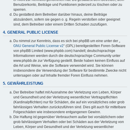
Benutzerkonto, Beiträge und Funktionen jederzeit zu löschen oder zu
sperren.
Du gestattest dem Betreiber darüber hinaus, deine Beiträge
abzuändern, sofern sie gegen o. g. Regeln verstoßen oder geeignet
sind, dem Betreiber oder einem Dritten Schaden zuzufügen.
4. GENERAL PUBLIC LICENSE
Du nimmst zur Kenntnis, dass es sich bei phpBB um eine unter der „
GNU General Public License v2
“ (GPL) bereitgestellten Foren-Software
von phpBB Limited (www.phpbb.com) handelt; deutschsprachige
Informationen werden durch die deutschsprachige Community unter
www.phpbb.de zur Verfügung gestellt. Beide haben keinen Einfluss auf
die Art und Weise, wie die Software verwendet wird. Sie können
insbesondere die Verwendung der Software für bestimmte Zwecke nicht
untersagen oder auf Inhalte fremder Foren Einfluss nehmen.
5. GEWÄHRLEISTUNG
Der Betreiber haftet mit Ausnahme der Verletzung von Leben, Körper
und Gesundheit und der Verletzung wesentlicher Vertragspflichten
(Kardinalpflichten) nur für Schäden, die auf ein vorsätzliches oder grob
fahrlässiges Verhalten zurückzuführen sind. Dies gilt auch für mittelbare
Folgeschäden wie insbesondere entgangenen Gewinn.
Die Haftung ist gegenüber Verbrauchern außer bei vorsätzlichem oder
grob fahrlässigem Verhalten oder bei Schäden aus der Verletzung von
Leben, Körper und Gesundheit und der Verletzung wesentlicher