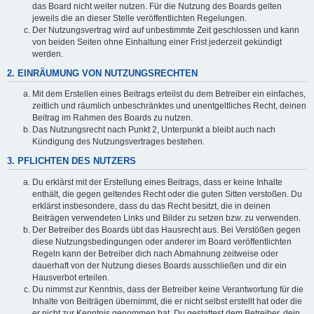
das Board nicht weiter nutzen. Für die Nutzung des Boards gelten
jeweils die an dieser Stelle veröffentlichten Regelungen.
Der Nutzungsvertrag wird auf unbestimmte Zeit geschlossen und kann
von beiden Seiten ohne Einhaltung einer Frist jederzeit gekündigt
werden.
2. EINRÄUMUNG VON NUTZUNGSRECHTEN
Mit dem Erstellen eines Beitrags erteilst du dem Betreiber ein einfaches,
zeitlich und räumlich unbeschränktes und unentgeltliches Recht, deinen
Beitrag im Rahmen des Boards zu nutzen.
Das Nutzungsrecht nach Punkt 2, Unterpunkt a bleibt auch nach
Kündigung des Nutzungsvertrages bestehen.
3. PFLICHTEN DES NUTZERS
Du erklärst mit der Erstellung eines Beitrags, dass er keine Inhalte
enthält, die gegen geltendes Recht oder die guten Sitten verstoßen. Du
erklärst insbesondere, dass du das Recht besitzt, die in deinen
Beiträgen verwendeten Links und Bilder zu setzen bzw. zu verwenden.
Der Betreiber des Boards übt das Hausrecht aus. Bei Verstößen gegen
diese Nutzungsbedingungen oder anderer im Board veröffentlichten
Regeln kann der Betreiber dich nach Abmahnung zeitweise oder
dauerhaft von der Nutzung dieses Boards ausschließen und dir ein
Hausverbot erteilen.
Du nimmst zur Kenntnis, dass der Betreiber keine Verantwortung für die
Inhalte von Beiträgen übernimmt, die er nicht selbst erstellt hat oder die
er nicht zur Kenntnis genommen hat. Du gestattest dem Betreiber, dein