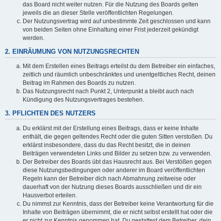
das Board nicht weiter nutzen. Für die Nutzung des Boards gelten
jeweils die an dieser Stelle veröffentlichten Regelungen.
Der Nutzungsvertrag wird auf unbestimmte Zeit geschlossen und kann
von beiden Seiten ohne Einhaltung einer Frist jederzeit gekündigt
werden.
2. EINRÄUMUNG VON NUTZUNGSRECHTEN
Mit dem Erstellen eines Beitrags erteilst du dem Betreiber ein einfaches,
zeitlich und räumlich unbeschränktes und unentgeltliches Recht, deinen
Beitrag im Rahmen des Boards zu nutzen.
Das Nutzungsrecht nach Punkt 2, Unterpunkt a bleibt auch nach
Kündigung des Nutzungsvertrages bestehen.
3. PFLICHTEN DES NUTZERS
Du erklärst mit der Erstellung eines Beitrags, dass er keine Inhalte
enthält, die gegen geltendes Recht oder die guten Sitten verstoßen. Du
erklärst insbesondere, dass du das Recht besitzt, die in deinen
Beiträgen verwendeten Links und Bilder zu setzen bzw. zu verwenden.
Der Betreiber des Boards übt das Hausrecht aus. Bei Verstößen gegen
diese Nutzungsbedingungen oder anderer im Board veröffentlichten
Regeln kann der Betreiber dich nach Abmahnung zeitweise oder
dauerhaft von der Nutzung dieses Boards ausschließen und dir ein
Hausverbot erteilen.
Du nimmst zur Kenntnis, dass der Betreiber keine Verantwortung für die
Inhalte von Beiträgen übernimmt, die er nicht selbst erstellt hat oder die
er nicht zur Kenntnis genommen hat. Du gestattest dem Betreiber, dein