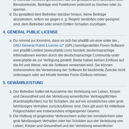
Benutzerkonto, Beiträge und Funktionen jederzeit zu löschen oder zu
sperren.
Du gestattest dem Betreiber darüber hinaus, deine Beiträge
abzuändern, sofern sie gegen o. g. Regeln verstoßen oder geeignet
sind, dem Betreiber oder einem Dritten Schaden zuzufügen.
4. GENERAL PUBLIC LICENSE
Du nimmst zur Kenntnis, dass es sich bei phpBB um eine unter der „
GNU General Public License v2
“ (GPL) bereitgestellten Foren-Software
von phpBB Limited (www.phpbb.com) handelt; deutschsprachige
Informationen werden durch die deutschsprachige Community unter
www.phpbb.de zur Verfügung gestellt. Beide haben keinen Einfluss auf
die Art und Weise, wie die Software verwendet wird. Sie können
insbesondere die Verwendung der Software für bestimmte Zwecke nicht
untersagen oder auf Inhalte fremder Foren Einfluss nehmen.
5. GEWÄHRLEISTUNG
Der Betreiber haftet mit Ausnahme der Verletzung von Leben, Körper
und Gesundheit und der Verletzung wesentlicher Vertragspflichten
(Kardinalpflichten) nur für Schäden, die auf ein vorsätzliches oder grob
fahrlässiges Verhalten zurückzuführen sind. Dies gilt auch für mittelbare
Folgeschäden wie insbesondere entgangenen Gewinn.
Die Haftung ist gegenüber Verbrauchern außer bei vorsätzlichem oder
grob fahrlässigem Verhalten oder bei Schäden aus der Verletzung von
Leben, Körper und Gesundheit und der Verletzung wesentlicher