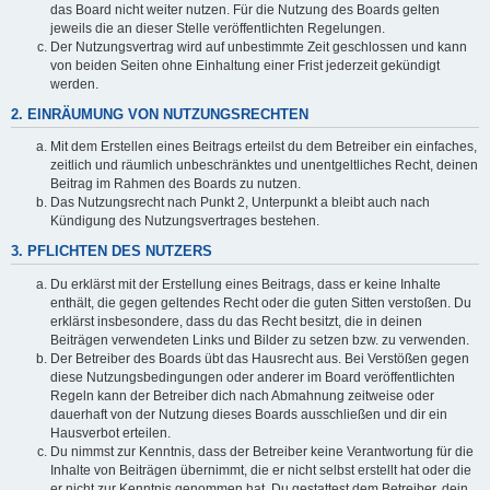
das Board nicht weiter nutzen. Für die Nutzung des Boards gelten
jeweils die an dieser Stelle veröffentlichten Regelungen.
Der Nutzungsvertrag wird auf unbestimmte Zeit geschlossen und kann
von beiden Seiten ohne Einhaltung einer Frist jederzeit gekündigt
werden.
2. EINRÄUMUNG VON NUTZUNGSRECHTEN
Mit dem Erstellen eines Beitrags erteilst du dem Betreiber ein einfaches,
zeitlich und räumlich unbeschränktes und unentgeltliches Recht, deinen
Beitrag im Rahmen des Boards zu nutzen.
Das Nutzungsrecht nach Punkt 2, Unterpunkt a bleibt auch nach
Kündigung des Nutzungsvertrages bestehen.
3. PFLICHTEN DES NUTZERS
Du erklärst mit der Erstellung eines Beitrags, dass er keine Inhalte
enthält, die gegen geltendes Recht oder die guten Sitten verstoßen. Du
erklärst insbesondere, dass du das Recht besitzt, die in deinen
Beiträgen verwendeten Links und Bilder zu setzen bzw. zu verwenden.
Der Betreiber des Boards übt das Hausrecht aus. Bei Verstößen gegen
diese Nutzungsbedingungen oder anderer im Board veröffentlichten
Regeln kann der Betreiber dich nach Abmahnung zeitweise oder
dauerhaft von der Nutzung dieses Boards ausschließen und dir ein
Hausverbot erteilen.
Du nimmst zur Kenntnis, dass der Betreiber keine Verantwortung für die
Inhalte von Beiträgen übernimmt, die er nicht selbst erstellt hat oder die
er nicht zur Kenntnis genommen hat. Du gestattest dem Betreiber, dein