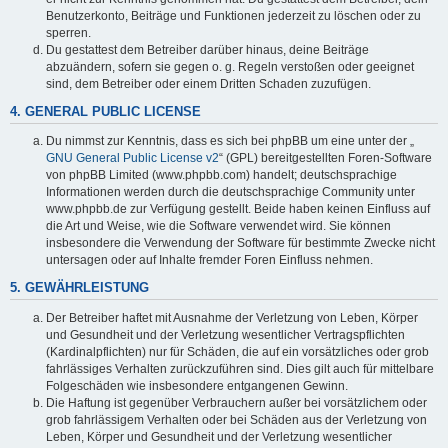
Benutzerkonto, Beiträge und Funktionen jederzeit zu löschen oder zu
sperren.
Du gestattest dem Betreiber darüber hinaus, deine Beiträge
abzuändern, sofern sie gegen o. g. Regeln verstoßen oder geeignet
sind, dem Betreiber oder einem Dritten Schaden zuzufügen.
4. GENERAL PUBLIC LICENSE
Du nimmst zur Kenntnis, dass es sich bei phpBB um eine unter der „
GNU General Public License v2
“ (GPL) bereitgestellten Foren-Software
von phpBB Limited (www.phpbb.com) handelt; deutschsprachige
Informationen werden durch die deutschsprachige Community unter
www.phpbb.de zur Verfügung gestellt. Beide haben keinen Einfluss auf
die Art und Weise, wie die Software verwendet wird. Sie können
insbesondere die Verwendung der Software für bestimmte Zwecke nicht
untersagen oder auf Inhalte fremder Foren Einfluss nehmen.
5. GEWÄHRLEISTUNG
Der Betreiber haftet mit Ausnahme der Verletzung von Leben, Körper
und Gesundheit und der Verletzung wesentlicher Vertragspflichten
(Kardinalpflichten) nur für Schäden, die auf ein vorsätzliches oder grob
fahrlässiges Verhalten zurückzuführen sind. Dies gilt auch für mittelbare
Folgeschäden wie insbesondere entgangenen Gewinn.
Die Haftung ist gegenüber Verbrauchern außer bei vorsätzlichem oder
grob fahrlässigem Verhalten oder bei Schäden aus der Verletzung von
Leben, Körper und Gesundheit und der Verletzung wesentlicher