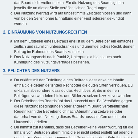
das Board nicht weiter nutzen. Für die Nutzung des Boards gelten
jeweils die an dieser Stelle veröffentlichten Regelungen.
Der Nutzungsvertrag wird auf unbestimmte Zeit geschlossen und kann
von beiden Seiten ohne Einhaltung einer Frist jederzeit gekündigt
werden.
2. EINRÄUMUNG VON NUTZUNGSRECHTEN
Mit dem Erstellen eines Beitrags erteilst du dem Betreiber ein einfaches,
zeitlich und räumlich unbeschränktes und unentgeltliches Recht, deinen
Beitrag im Rahmen des Boards zu nutzen.
Das Nutzungsrecht nach Punkt 2, Unterpunkt a bleibt auch nach
Kündigung des Nutzungsvertrages bestehen.
3. PFLICHTEN DES NUTZERS
Du erklärst mit der Erstellung eines Beitrags, dass er keine Inhalte
enthält, die gegen geltendes Recht oder die guten Sitten verstoßen. Du
erklärst insbesondere, dass du das Recht besitzt, die in deinen
Beiträgen verwendeten Links und Bilder zu setzen bzw. zu verwenden.
Der Betreiber des Boards übt das Hausrecht aus. Bei Verstößen gegen
diese Nutzungsbedingungen oder anderer im Board veröffentlichten
Regeln kann der Betreiber dich nach Abmahnung zeitweise oder
dauerhaft von der Nutzung dieses Boards ausschließen und dir ein
Hausverbot erteilen.
Du nimmst zur Kenntnis, dass der Betreiber keine Verantwortung für die
Inhalte von Beiträgen übernimmt, die er nicht selbst erstellt hat oder die
er nicht zur Kenntnis genommen hat. Du gestattest dem Betreiber, dein