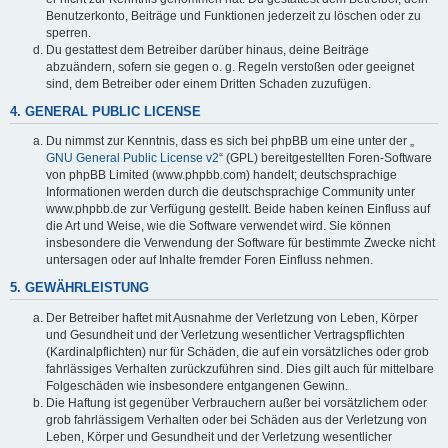
Benutzerkonto, Beiträge und Funktionen jederzeit zu löschen oder zu
sperren.
Du gestattest dem Betreiber darüber hinaus, deine Beiträge
abzuändern, sofern sie gegen o. g. Regeln verstoßen oder geeignet
sind, dem Betreiber oder einem Dritten Schaden zuzufügen.
4. GENERAL PUBLIC LICENSE
Du nimmst zur Kenntnis, dass es sich bei phpBB um eine unter der „
GNU General Public License v2
“ (GPL) bereitgestellten Foren-Software
von phpBB Limited (www.phpbb.com) handelt; deutschsprachige
Informationen werden durch die deutschsprachige Community unter
www.phpbb.de zur Verfügung gestellt. Beide haben keinen Einfluss auf
die Art und Weise, wie die Software verwendet wird. Sie können
insbesondere die Verwendung der Software für bestimmte Zwecke nicht
untersagen oder auf Inhalte fremder Foren Einfluss nehmen.
5. GEWÄHRLEISTUNG
Der Betreiber haftet mit Ausnahme der Verletzung von Leben, Körper
und Gesundheit und der Verletzung wesentlicher Vertragspflichten
(Kardinalpflichten) nur für Schäden, die auf ein vorsätzliches oder grob
fahrlässiges Verhalten zurückzuführen sind. Dies gilt auch für mittelbare
Folgeschäden wie insbesondere entgangenen Gewinn.
Die Haftung ist gegenüber Verbrauchern außer bei vorsätzlichem oder
grob fahrlässigem Verhalten oder bei Schäden aus der Verletzung von
Leben, Körper und Gesundheit und der Verletzung wesentlicher