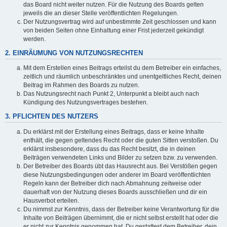
das Board nicht weiter nutzen. Für die Nutzung des Boards gelten
jeweils die an dieser Stelle veröffentlichten Regelungen.
Der Nutzungsvertrag wird auf unbestimmte Zeit geschlossen und kann
von beiden Seiten ohne Einhaltung einer Frist jederzeit gekündigt
werden.
2. EINRÄUMUNG VON NUTZUNGSRECHTEN
Mit dem Erstellen eines Beitrags erteilst du dem Betreiber ein einfaches,
zeitlich und räumlich unbeschränktes und unentgeltliches Recht, deinen
Beitrag im Rahmen des Boards zu nutzen.
Das Nutzungsrecht nach Punkt 2, Unterpunkt a bleibt auch nach
Kündigung des Nutzungsvertrages bestehen.
3. PFLICHTEN DES NUTZERS
Du erklärst mit der Erstellung eines Beitrags, dass er keine Inhalte
enthält, die gegen geltendes Recht oder die guten Sitten verstoßen. Du
erklärst insbesondere, dass du das Recht besitzt, die in deinen
Beiträgen verwendeten Links und Bilder zu setzen bzw. zu verwenden.
Der Betreiber des Boards übt das Hausrecht aus. Bei Verstößen gegen
diese Nutzungsbedingungen oder anderer im Board veröffentlichten
Regeln kann der Betreiber dich nach Abmahnung zeitweise oder
dauerhaft von der Nutzung dieses Boards ausschließen und dir ein
Hausverbot erteilen.
Du nimmst zur Kenntnis, dass der Betreiber keine Verantwortung für die
Inhalte von Beiträgen übernimmt, die er nicht selbst erstellt hat oder die
er nicht zur Kenntnis genommen hat. Du gestattest dem Betreiber, dein