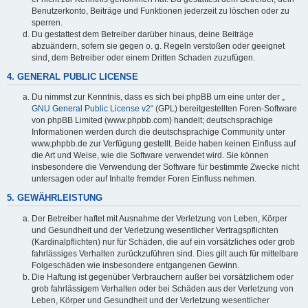
Benutzerkonto, Beiträge und Funktionen jederzeit zu löschen oder zu
sperren.
Du gestattest dem Betreiber darüber hinaus, deine Beiträge
abzuändern, sofern sie gegen o. g. Regeln verstoßen oder geeignet
sind, dem Betreiber oder einem Dritten Schaden zuzufügen.
4. GENERAL PUBLIC LICENSE
Du nimmst zur Kenntnis, dass es sich bei phpBB um eine unter der „
GNU General Public License v2
“ (GPL) bereitgestellten Foren-Software
von phpBB Limited (www.phpbb.com) handelt; deutschsprachige
Informationen werden durch die deutschsprachige Community unter
www.phpbb.de zur Verfügung gestellt. Beide haben keinen Einfluss auf
die Art und Weise, wie die Software verwendet wird. Sie können
insbesondere die Verwendung der Software für bestimmte Zwecke nicht
untersagen oder auf Inhalte fremder Foren Einfluss nehmen.
5. GEWÄHRLEISTUNG
Der Betreiber haftet mit Ausnahme der Verletzung von Leben, Körper
und Gesundheit und der Verletzung wesentlicher Vertragspflichten
(Kardinalpflichten) nur für Schäden, die auf ein vorsätzliches oder grob
fahrlässiges Verhalten zurückzuführen sind. Dies gilt auch für mittelbare
Folgeschäden wie insbesondere entgangenen Gewinn.
Die Haftung ist gegenüber Verbrauchern außer bei vorsätzlichem oder
grob fahrlässigem Verhalten oder bei Schäden aus der Verletzung von
Leben, Körper und Gesundheit und der Verletzung wesentlicher