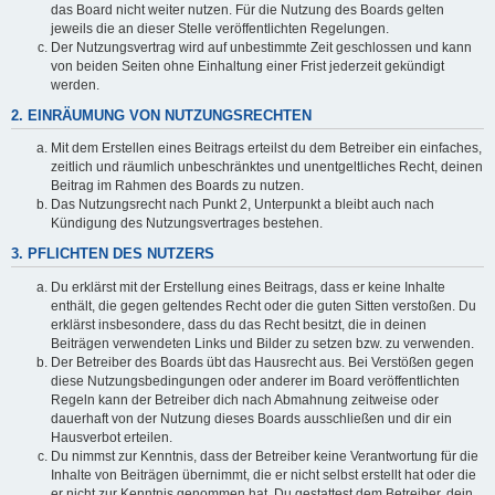
das Board nicht weiter nutzen. Für die Nutzung des Boards gelten
jeweils die an dieser Stelle veröffentlichten Regelungen.
Der Nutzungsvertrag wird auf unbestimmte Zeit geschlossen und kann
von beiden Seiten ohne Einhaltung einer Frist jederzeit gekündigt
werden.
2. EINRÄUMUNG VON NUTZUNGSRECHTEN
Mit dem Erstellen eines Beitrags erteilst du dem Betreiber ein einfaches,
zeitlich und räumlich unbeschränktes und unentgeltliches Recht, deinen
Beitrag im Rahmen des Boards zu nutzen.
Das Nutzungsrecht nach Punkt 2, Unterpunkt a bleibt auch nach
Kündigung des Nutzungsvertrages bestehen.
3. PFLICHTEN DES NUTZERS
Du erklärst mit der Erstellung eines Beitrags, dass er keine Inhalte
enthält, die gegen geltendes Recht oder die guten Sitten verstoßen. Du
erklärst insbesondere, dass du das Recht besitzt, die in deinen
Beiträgen verwendeten Links und Bilder zu setzen bzw. zu verwenden.
Der Betreiber des Boards übt das Hausrecht aus. Bei Verstößen gegen
diese Nutzungsbedingungen oder anderer im Board veröffentlichten
Regeln kann der Betreiber dich nach Abmahnung zeitweise oder
dauerhaft von der Nutzung dieses Boards ausschließen und dir ein
Hausverbot erteilen.
Du nimmst zur Kenntnis, dass der Betreiber keine Verantwortung für die
Inhalte von Beiträgen übernimmt, die er nicht selbst erstellt hat oder die
er nicht zur Kenntnis genommen hat. Du gestattest dem Betreiber, dein