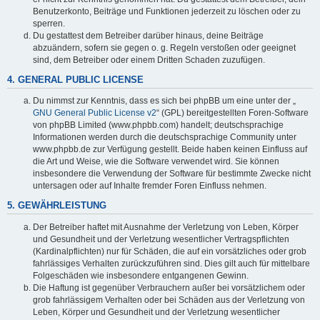
Benutzerkonto, Beiträge und Funktionen jederzeit zu löschen oder zu
sperren.
Du gestattest dem Betreiber darüber hinaus, deine Beiträge
abzuändern, sofern sie gegen o. g. Regeln verstoßen oder geeignet
sind, dem Betreiber oder einem Dritten Schaden zuzufügen.
4. GENERAL PUBLIC LICENSE
Du nimmst zur Kenntnis, dass es sich bei phpBB um eine unter der „
GNU General Public License v2
“ (GPL) bereitgestellten Foren-Software
von phpBB Limited (www.phpbb.com) handelt; deutschsprachige
Informationen werden durch die deutschsprachige Community unter
www.phpbb.de zur Verfügung gestellt. Beide haben keinen Einfluss auf
die Art und Weise, wie die Software verwendet wird. Sie können
insbesondere die Verwendung der Software für bestimmte Zwecke nicht
untersagen oder auf Inhalte fremder Foren Einfluss nehmen.
5. GEWÄHRLEISTUNG
Der Betreiber haftet mit Ausnahme der Verletzung von Leben, Körper
und Gesundheit und der Verletzung wesentlicher Vertragspflichten
(Kardinalpflichten) nur für Schäden, die auf ein vorsätzliches oder grob
fahrlässiges Verhalten zurückzuführen sind. Dies gilt auch für mittelbare
Folgeschäden wie insbesondere entgangenen Gewinn.
Die Haftung ist gegenüber Verbrauchern außer bei vorsätzlichem oder
grob fahrlässigem Verhalten oder bei Schäden aus der Verletzung von
Leben, Körper und Gesundheit und der Verletzung wesentlicher