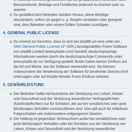
Benutzerkonto, Beiträge und Funktionen jederzeit zu löschen oder zu
sperren.
Du gestattest dem Betreiber darüber hinaus, deine Beiträge
abzuändern, sofern sie gegen o. g. Regeln verstoßen oder geeignet
sind, dem Betreiber oder einem Dritten Schaden zuzufügen.
4. GENERAL PUBLIC LICENSE
Du nimmst zur Kenntnis, dass es sich bei phpBB um eine unter der „
GNU General Public License v2
“ (GPL) bereitgestellten Foren-Software
von phpBB Limited (www.phpbb.com) handelt; deutschsprachige
Informationen werden durch die deutschsprachige Community unter
www.phpbb.de zur Verfügung gestellt. Beide haben keinen Einfluss auf
die Art und Weise, wie die Software verwendet wird. Sie können
insbesondere die Verwendung der Software für bestimmte Zwecke nicht
untersagen oder auf Inhalte fremder Foren Einfluss nehmen.
5. GEWÄHRLEISTUNG
Der Betreiber haftet mit Ausnahme der Verletzung von Leben, Körper
und Gesundheit und der Verletzung wesentlicher Vertragspflichten
(Kardinalpflichten) nur für Schäden, die auf ein vorsätzliches oder grob
fahrlässiges Verhalten zurückzuführen sind. Dies gilt auch für mittelbare
Folgeschäden wie insbesondere entgangenen Gewinn.
Die Haftung ist gegenüber Verbrauchern außer bei vorsätzlichem oder
grob fahrlässigem Verhalten oder bei Schäden aus der Verletzung von
Leben, Körper und Gesundheit und der Verletzung wesentlicher