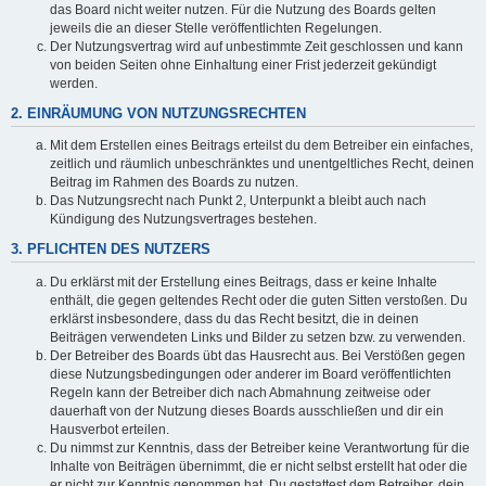
das Board nicht weiter nutzen. Für die Nutzung des Boards gelten
jeweils die an dieser Stelle veröffentlichten Regelungen.
Der Nutzungsvertrag wird auf unbestimmte Zeit geschlossen und kann
von beiden Seiten ohne Einhaltung einer Frist jederzeit gekündigt
werden.
2. EINRÄUMUNG VON NUTZUNGSRECHTEN
Mit dem Erstellen eines Beitrags erteilst du dem Betreiber ein einfaches,
zeitlich und räumlich unbeschränktes und unentgeltliches Recht, deinen
Beitrag im Rahmen des Boards zu nutzen.
Das Nutzungsrecht nach Punkt 2, Unterpunkt a bleibt auch nach
Kündigung des Nutzungsvertrages bestehen.
3. PFLICHTEN DES NUTZERS
Du erklärst mit der Erstellung eines Beitrags, dass er keine Inhalte
enthält, die gegen geltendes Recht oder die guten Sitten verstoßen. Du
erklärst insbesondere, dass du das Recht besitzt, die in deinen
Beiträgen verwendeten Links und Bilder zu setzen bzw. zu verwenden.
Der Betreiber des Boards übt das Hausrecht aus. Bei Verstößen gegen
diese Nutzungsbedingungen oder anderer im Board veröffentlichten
Regeln kann der Betreiber dich nach Abmahnung zeitweise oder
dauerhaft von der Nutzung dieses Boards ausschließen und dir ein
Hausverbot erteilen.
Du nimmst zur Kenntnis, dass der Betreiber keine Verantwortung für die
Inhalte von Beiträgen übernimmt, die er nicht selbst erstellt hat oder die
er nicht zur Kenntnis genommen hat. Du gestattest dem Betreiber, dein