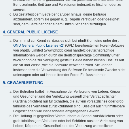
Benutzerkonto, Beiträge und Funktionen jederzeit zu löschen oder zu
sperren.
Du gestattest dem Betreiber darüber hinaus, deine Beiträge
abzuändern, sofern sie gegen o. g. Regeln verstoßen oder geeignet
sind, dem Betreiber oder einem Dritten Schaden zuzufügen.
4. GENERAL PUBLIC LICENSE
Du nimmst zur Kenntnis, dass es sich bei phpBB um eine unter der „
GNU General Public License v2
“ (GPL) bereitgestellten Foren-Software
von phpBB Limited (www.phpbb.com) handelt; deutschsprachige
Informationen werden durch die deutschsprachige Community unter
www.phpbb.de zur Verfügung gestellt. Beide haben keinen Einfluss auf
die Art und Weise, wie die Software verwendet wird. Sie können
insbesondere die Verwendung der Software für bestimmte Zwecke nicht
untersagen oder auf Inhalte fremder Foren Einfluss nehmen.
5. GEWÄHRLEISTUNG
Der Betreiber haftet mit Ausnahme der Verletzung von Leben, Körper
und Gesundheit und der Verletzung wesentlicher Vertragspflichten
(Kardinalpflichten) nur für Schäden, die auf ein vorsätzliches oder grob
fahrlässiges Verhalten zurückzuführen sind. Dies gilt auch für mittelbare
Folgeschäden wie insbesondere entgangenen Gewinn.
Die Haftung ist gegenüber Verbrauchern außer bei vorsätzlichem oder
grob fahrlässigem Verhalten oder bei Schäden aus der Verletzung von
Leben, Körper und Gesundheit und der Verletzung wesentlicher