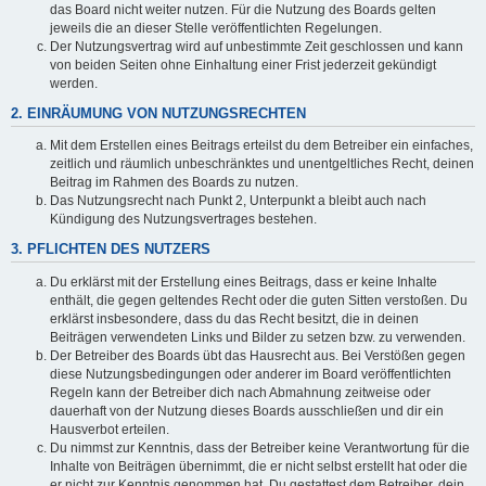
das Board nicht weiter nutzen. Für die Nutzung des Boards gelten
jeweils die an dieser Stelle veröffentlichten Regelungen.
Der Nutzungsvertrag wird auf unbestimmte Zeit geschlossen und kann
von beiden Seiten ohne Einhaltung einer Frist jederzeit gekündigt
werden.
2. EINRÄUMUNG VON NUTZUNGSRECHTEN
Mit dem Erstellen eines Beitrags erteilst du dem Betreiber ein einfaches,
zeitlich und räumlich unbeschränktes und unentgeltliches Recht, deinen
Beitrag im Rahmen des Boards zu nutzen.
Das Nutzungsrecht nach Punkt 2, Unterpunkt a bleibt auch nach
Kündigung des Nutzungsvertrages bestehen.
3. PFLICHTEN DES NUTZERS
Du erklärst mit der Erstellung eines Beitrags, dass er keine Inhalte
enthält, die gegen geltendes Recht oder die guten Sitten verstoßen. Du
erklärst insbesondere, dass du das Recht besitzt, die in deinen
Beiträgen verwendeten Links und Bilder zu setzen bzw. zu verwenden.
Der Betreiber des Boards übt das Hausrecht aus. Bei Verstößen gegen
diese Nutzungsbedingungen oder anderer im Board veröffentlichten
Regeln kann der Betreiber dich nach Abmahnung zeitweise oder
dauerhaft von der Nutzung dieses Boards ausschließen und dir ein
Hausverbot erteilen.
Du nimmst zur Kenntnis, dass der Betreiber keine Verantwortung für die
Inhalte von Beiträgen übernimmt, die er nicht selbst erstellt hat oder die
er nicht zur Kenntnis genommen hat. Du gestattest dem Betreiber, dein