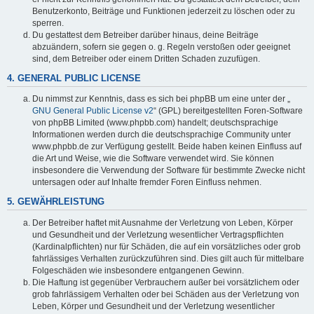
Benutzerkonto, Beiträge und Funktionen jederzeit zu löschen oder zu
sperren.
Du gestattest dem Betreiber darüber hinaus, deine Beiträge
abzuändern, sofern sie gegen o. g. Regeln verstoßen oder geeignet
sind, dem Betreiber oder einem Dritten Schaden zuzufügen.
4. GENERAL PUBLIC LICENSE
Du nimmst zur Kenntnis, dass es sich bei phpBB um eine unter der „
GNU General Public License v2
“ (GPL) bereitgestellten Foren-Software
von phpBB Limited (www.phpbb.com) handelt; deutschsprachige
Informationen werden durch die deutschsprachige Community unter
www.phpbb.de zur Verfügung gestellt. Beide haben keinen Einfluss auf
die Art und Weise, wie die Software verwendet wird. Sie können
insbesondere die Verwendung der Software für bestimmte Zwecke nicht
untersagen oder auf Inhalte fremder Foren Einfluss nehmen.
5. GEWÄHRLEISTUNG
Der Betreiber haftet mit Ausnahme der Verletzung von Leben, Körper
und Gesundheit und der Verletzung wesentlicher Vertragspflichten
(Kardinalpflichten) nur für Schäden, die auf ein vorsätzliches oder grob
fahrlässiges Verhalten zurückzuführen sind. Dies gilt auch für mittelbare
Folgeschäden wie insbesondere entgangenen Gewinn.
Die Haftung ist gegenüber Verbrauchern außer bei vorsätzlichem oder
grob fahrlässigem Verhalten oder bei Schäden aus der Verletzung von
Leben, Körper und Gesundheit und der Verletzung wesentlicher