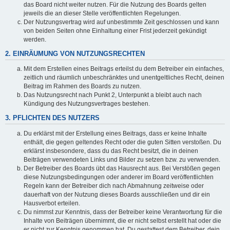
das Board nicht weiter nutzen. Für die Nutzung des Boards gelten
jeweils die an dieser Stelle veröffentlichten Regelungen.
Der Nutzungsvertrag wird auf unbestimmte Zeit geschlossen und kann
von beiden Seiten ohne Einhaltung einer Frist jederzeit gekündigt
werden.
2. EINRÄUMUNG VON NUTZUNGSRECHTEN
Mit dem Erstellen eines Beitrags erteilst du dem Betreiber ein einfaches,
zeitlich und räumlich unbeschränktes und unentgeltliches Recht, deinen
Beitrag im Rahmen des Boards zu nutzen.
Das Nutzungsrecht nach Punkt 2, Unterpunkt a bleibt auch nach
Kündigung des Nutzungsvertrages bestehen.
3. PFLICHTEN DES NUTZERS
Du erklärst mit der Erstellung eines Beitrags, dass er keine Inhalte
enthält, die gegen geltendes Recht oder die guten Sitten verstoßen. Du
erklärst insbesondere, dass du das Recht besitzt, die in deinen
Beiträgen verwendeten Links und Bilder zu setzen bzw. zu verwenden.
Der Betreiber des Boards übt das Hausrecht aus. Bei Verstößen gegen
diese Nutzungsbedingungen oder anderer im Board veröffentlichten
Regeln kann der Betreiber dich nach Abmahnung zeitweise oder
dauerhaft von der Nutzung dieses Boards ausschließen und dir ein
Hausverbot erteilen.
Du nimmst zur Kenntnis, dass der Betreiber keine Verantwortung für die
Inhalte von Beiträgen übernimmt, die er nicht selbst erstellt hat oder die
er nicht zur Kenntnis genommen hat. Du gestattest dem Betreiber, dein