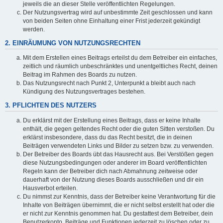
jeweils die an dieser Stelle veröffentlichten Regelungen.
Der Nutzungsvertrag wird auf unbestimmte Zeit geschlossen und kann
von beiden Seiten ohne Einhaltung einer Frist jederzeit gekündigt
werden.
2. EINRÄUMUNG VON NUTZUNGSRECHTEN
Mit dem Erstellen eines Beitrags erteilst du dem Betreiber ein einfaches,
zeitlich und räumlich unbeschränktes und unentgeltliches Recht, deinen
Beitrag im Rahmen des Boards zu nutzen.
Das Nutzungsrecht nach Punkt 2, Unterpunkt a bleibt auch nach
Kündigung des Nutzungsvertrages bestehen.
3. PFLICHTEN DES NUTZERS
Du erklärst mit der Erstellung eines Beitrags, dass er keine Inhalte
enthält, die gegen geltendes Recht oder die guten Sitten verstoßen. Du
erklärst insbesondere, dass du das Recht besitzt, die in deinen
Beiträgen verwendeten Links und Bilder zu setzen bzw. zu verwenden.
Der Betreiber des Boards übt das Hausrecht aus. Bei Verstößen gegen
diese Nutzungsbedingungen oder anderer im Board veröffentlichten
Regeln kann der Betreiber dich nach Abmahnung zeitweise oder
dauerhaft von der Nutzung dieses Boards ausschließen und dir ein
Hausverbot erteilen.
Du nimmst zur Kenntnis, dass der Betreiber keine Verantwortung für die
Inhalte von Beiträgen übernimmt, die er nicht selbst erstellt hat oder die
er nicht zur Kenntnis genommen hat. Du gestattest dem Betreiber, dein
Benutzerkonto, Beiträge und Funktionen jederzeit zu löschen oder zu