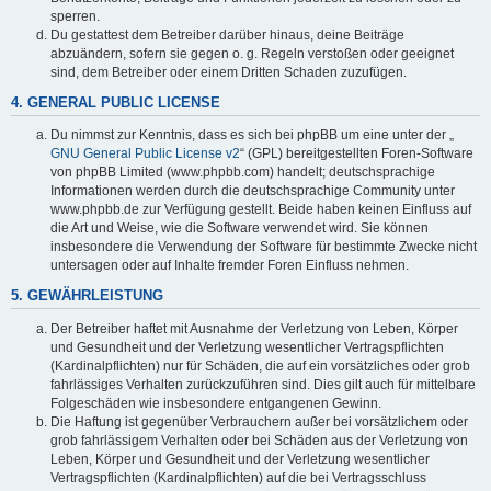
sperren.
Du gestattest dem Betreiber darüber hinaus, deine Beiträge
abzuändern, sofern sie gegen o. g. Regeln verstoßen oder geeignet
sind, dem Betreiber oder einem Dritten Schaden zuzufügen.
4. GENERAL PUBLIC LICENSE
Du nimmst zur Kenntnis, dass es sich bei phpBB um eine unter der „
GNU General Public License v2
“ (GPL) bereitgestellten Foren-Software
von phpBB Limited (www.phpbb.com) handelt; deutschsprachige
Informationen werden durch die deutschsprachige Community unter
www.phpbb.de zur Verfügung gestellt. Beide haben keinen Einfluss auf
die Art und Weise, wie die Software verwendet wird. Sie können
insbesondere die Verwendung der Software für bestimmte Zwecke nicht
untersagen oder auf Inhalte fremder Foren Einfluss nehmen.
5. GEWÄHRLEISTUNG
Der Betreiber haftet mit Ausnahme der Verletzung von Leben, Körper
und Gesundheit und der Verletzung wesentlicher Vertragspflichten
(Kardinalpflichten) nur für Schäden, die auf ein vorsätzliches oder grob
fahrlässiges Verhalten zurückzuführen sind. Dies gilt auch für mittelbare
Folgeschäden wie insbesondere entgangenen Gewinn.
Die Haftung ist gegenüber Verbrauchern außer bei vorsätzlichem oder
grob fahrlässigem Verhalten oder bei Schäden aus der Verletzung von
Leben, Körper und Gesundheit und der Verletzung wesentlicher
Vertragspflichten (Kardinalpflichten) auf die bei Vertragsschluss