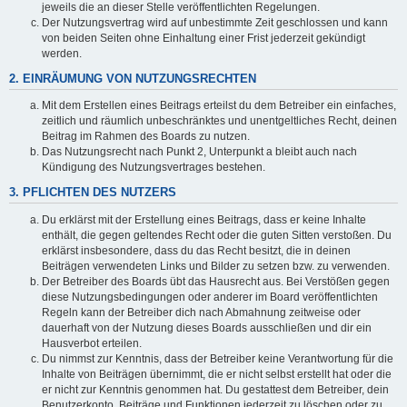
jeweils die an dieser Stelle veröffentlichten Regelungen.
Der Nutzungsvertrag wird auf unbestimmte Zeit geschlossen und kann
von beiden Seiten ohne Einhaltung einer Frist jederzeit gekündigt
werden.
2. EINRÄUMUNG VON NUTZUNGSRECHTEN
Mit dem Erstellen eines Beitrags erteilst du dem Betreiber ein einfaches,
zeitlich und räumlich unbeschränktes und unentgeltliches Recht, deinen
Beitrag im Rahmen des Boards zu nutzen.
Das Nutzungsrecht nach Punkt 2, Unterpunkt a bleibt auch nach
Kündigung des Nutzungsvertrages bestehen.
3. PFLICHTEN DES NUTZERS
Du erklärst mit der Erstellung eines Beitrags, dass er keine Inhalte
enthält, die gegen geltendes Recht oder die guten Sitten verstoßen. Du
erklärst insbesondere, dass du das Recht besitzt, die in deinen
Beiträgen verwendeten Links und Bilder zu setzen bzw. zu verwenden.
Der Betreiber des Boards übt das Hausrecht aus. Bei Verstößen gegen
diese Nutzungsbedingungen oder anderer im Board veröffentlichten
Regeln kann der Betreiber dich nach Abmahnung zeitweise oder
dauerhaft von der Nutzung dieses Boards ausschließen und dir ein
Hausverbot erteilen.
Du nimmst zur Kenntnis, dass der Betreiber keine Verantwortung für die
Inhalte von Beiträgen übernimmt, die er nicht selbst erstellt hat oder die
er nicht zur Kenntnis genommen hat. Du gestattest dem Betreiber, dein
Benutzerkonto, Beiträge und Funktionen jederzeit zu löschen oder zu