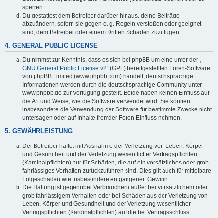
sperren.
Du gestattest dem Betreiber darüber hinaus, deine Beiträge
abzuändern, sofern sie gegen o. g. Regeln verstoßen oder geeignet
sind, dem Betreiber oder einem Dritten Schaden zuzufügen.
4. GENERAL PUBLIC LICENSE
Du nimmst zur Kenntnis, dass es sich bei phpBB um eine unter der „
GNU General Public License v2
“ (GPL) bereitgestellten Foren-Software
von phpBB Limited (www.phpbb.com) handelt; deutschsprachige
Informationen werden durch die deutschsprachige Community unter
www.phpbb.de zur Verfügung gestellt. Beide haben keinen Einfluss auf
die Art und Weise, wie die Software verwendet wird. Sie können
insbesondere die Verwendung der Software für bestimmte Zwecke nicht
untersagen oder auf Inhalte fremder Foren Einfluss nehmen.
5. GEWÄHRLEISTUNG
Der Betreiber haftet mit Ausnahme der Verletzung von Leben, Körper
und Gesundheit und der Verletzung wesentlicher Vertragspflichten
(Kardinalpflichten) nur für Schäden, die auf ein vorsätzliches oder grob
fahrlässiges Verhalten zurückzuführen sind. Dies gilt auch für mittelbare
Folgeschäden wie insbesondere entgangenen Gewinn.
Die Haftung ist gegenüber Verbrauchern außer bei vorsätzlichem oder
grob fahrlässigem Verhalten oder bei Schäden aus der Verletzung von
Leben, Körper und Gesundheit und der Verletzung wesentlicher
Vertragspflichten (Kardinalpflichten) auf die bei Vertragsschluss