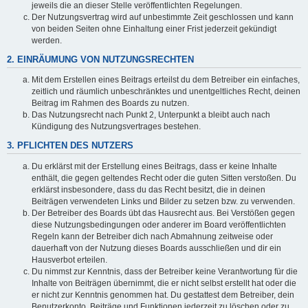
jeweils die an dieser Stelle veröffentlichten Regelungen.
Der Nutzungsvertrag wird auf unbestimmte Zeit geschlossen und kann
von beiden Seiten ohne Einhaltung einer Frist jederzeit gekündigt
werden.
2. EINRÄUMUNG VON NUTZUNGSRECHTEN
Mit dem Erstellen eines Beitrags erteilst du dem Betreiber ein einfaches,
zeitlich und räumlich unbeschränktes und unentgeltliches Recht, deinen
Beitrag im Rahmen des Boards zu nutzen.
Das Nutzungsrecht nach Punkt 2, Unterpunkt a bleibt auch nach
Kündigung des Nutzungsvertrages bestehen.
3. PFLICHTEN DES NUTZERS
Du erklärst mit der Erstellung eines Beitrags, dass er keine Inhalte
enthält, die gegen geltendes Recht oder die guten Sitten verstoßen. Du
erklärst insbesondere, dass du das Recht besitzt, die in deinen
Beiträgen verwendeten Links und Bilder zu setzen bzw. zu verwenden.
Der Betreiber des Boards übt das Hausrecht aus. Bei Verstößen gegen
diese Nutzungsbedingungen oder anderer im Board veröffentlichten
Regeln kann der Betreiber dich nach Abmahnung zeitweise oder
dauerhaft von der Nutzung dieses Boards ausschließen und dir ein
Hausverbot erteilen.
Du nimmst zur Kenntnis, dass der Betreiber keine Verantwortung für die
Inhalte von Beiträgen übernimmt, die er nicht selbst erstellt hat oder die
er nicht zur Kenntnis genommen hat. Du gestattest dem Betreiber, dein
Benutzerkonto, Beiträge und Funktionen jederzeit zu löschen oder zu