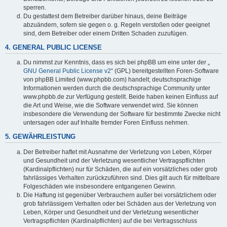
sperren.
Du gestattest dem Betreiber darüber hinaus, deine Beiträge
abzuändern, sofern sie gegen o. g. Regeln verstoßen oder geeignet
sind, dem Betreiber oder einem Dritten Schaden zuzufügen.
4. GENERAL PUBLIC LICENSE
Du nimmst zur Kenntnis, dass es sich bei phpBB um eine unter der „
GNU General Public License v2
“ (GPL) bereitgestellten Foren-Software
von phpBB Limited (www.phpbb.com) handelt; deutschsprachige
Informationen werden durch die deutschsprachige Community unter
www.phpbb.de zur Verfügung gestellt. Beide haben keinen Einfluss auf
die Art und Weise, wie die Software verwendet wird. Sie können
insbesondere die Verwendung der Software für bestimmte Zwecke nicht
untersagen oder auf Inhalte fremder Foren Einfluss nehmen.
5. GEWÄHRLEISTUNG
Der Betreiber haftet mit Ausnahme der Verletzung von Leben, Körper
und Gesundheit und der Verletzung wesentlicher Vertragspflichten
(Kardinalpflichten) nur für Schäden, die auf ein vorsätzliches oder grob
fahrlässiges Verhalten zurückzuführen sind. Dies gilt auch für mittelbare
Folgeschäden wie insbesondere entgangenen Gewinn.
Die Haftung ist gegenüber Verbrauchern außer bei vorsätzlichem oder
grob fahrlässigem Verhalten oder bei Schäden aus der Verletzung von
Leben, Körper und Gesundheit und der Verletzung wesentlicher
Vertragspflichten (Kardinalpflichten) auf die bei Vertragsschluss