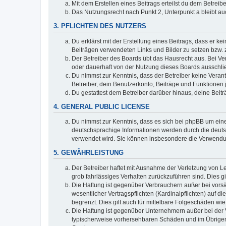
Mit dem Erstellen eines Beitrags erteilst du dem Betrei
Das Nutzungsrecht nach Punkt 2, Unterpunkt a bleibt 
3. PFLICHTEN DES NUTZERS
Du erklärst mit der Erstellung eines Beitrags, dass er ke
Beiträgen verwendeten Links und Bilder zu setzen bzw.
Der Betreiber des Boards übt das Hausrecht aus. Bei V
oder dauerhaft von der Nutzung dieses Boards ausschlie
Du nimmst zur Kenntnis, dass der Betreiber keine Verantw
Betreiber, dein Benutzerkonto, Beiträge und Funktionen 
Du gestattest dem Betreiber darüber hinaus, deine Beit
4. GENERAL PUBLIC LICENSE
Du nimmst zur Kenntnis, dass es sich bei phpBB um eine
deutschsprachige Informationen werden durch die deuts
verwendet wird. Sie können insbesondere die Verwendun
5. GEWÄHRLEISTUNG
Der Betreiber haftet mit Ausnahme der Verletzung von Le
grob fahrlässiges Verhalten zurückzuführen sind. Dies 
Die Haftung ist gegenüber Verbrauchern außer bei vors
wesentlicher Vertragspflichten (Kardinalpflichten) auf
begrenzt. Dies gilt auch für mittelbare Folgeschäden 
Die Haftung ist gegenüber Unternehmern außer bei der V
typischerweise vorhersehbaren Schäden und im Übrigen 