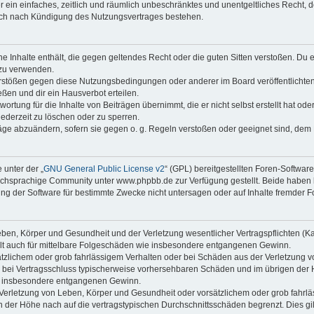
ber ein einfaches, zeitlich und räumlich unbeschränktes und unentgeltliches Recht
auch nach Kündigung des Nutzungsvertrages bestehen.
ine Inhalte enthält, die gegen geltendes Recht oder die guten Sitten verstoßen. Du 
 zu verwenden.
erstößen gegen diese Nutzungsbedingungen oder anderer im Board veröffentlichte
ßen und dir ein Hausverbot erteilen.
ortung für die Inhalte von Beiträgen übernimmt, die er nicht selbst erstellt hat od
jederzeit zu löschen oder zu sperren.
räge abzuändern, sofern sie gegen o. g. Regeln verstoßen oder geeignet sind, dem
 unter der „
GNU General Public License v2
“ (GPL) bereitgestellten Foren-Softwa
chsprachige Community unter www.phpbb.de zur Verfügung gestellt. Beide haben ke
g der Software für bestimmte Zwecke nicht untersagen oder auf Inhalte fremder F
ben, Körper und Gesundheit und der Verletzung wesentlicher Vertragspflichten (Kard
gilt auch für mittelbare Folgeschäden wie insbesondere entgangenen Gewinn.
ätzlichem oder grob fahrlässigem Verhalten oder bei Schäden aus der Verletzung 
 die bei Vertragsschluss typischerweise vorhersehbaren Schäden und im übrigen de
wie insbesondere entgangenen Gewinn.
erletzung von Leben, Körper und Gesundheit oder vorsätzlichem oder grob fahrläs
der Höhe nach auf die vertragstypischen Durchschnittsschäden begrenzt. Dies gi