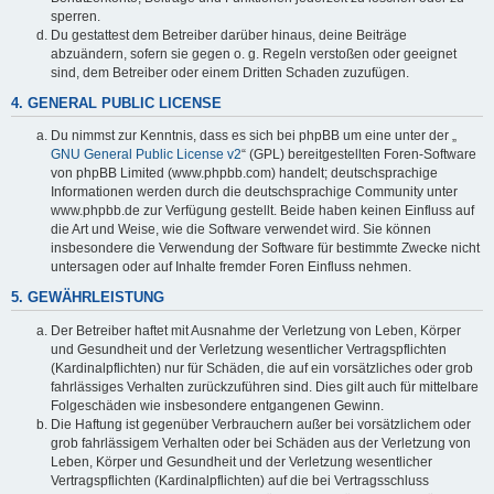
sperren.
Du gestattest dem Betreiber darüber hinaus, deine Beiträge
abzuändern, sofern sie gegen o. g. Regeln verstoßen oder geeignet
sind, dem Betreiber oder einem Dritten Schaden zuzufügen.
4. GENERAL PUBLIC LICENSE
Du nimmst zur Kenntnis, dass es sich bei phpBB um eine unter der „
GNU General Public License v2
“ (GPL) bereitgestellten Foren-Software
von phpBB Limited (www.phpbb.com) handelt; deutschsprachige
Informationen werden durch die deutschsprachige Community unter
www.phpbb.de zur Verfügung gestellt. Beide haben keinen Einfluss auf
die Art und Weise, wie die Software verwendet wird. Sie können
insbesondere die Verwendung der Software für bestimmte Zwecke nicht
untersagen oder auf Inhalte fremder Foren Einfluss nehmen.
5. GEWÄHRLEISTUNG
Der Betreiber haftet mit Ausnahme der Verletzung von Leben, Körper
und Gesundheit und der Verletzung wesentlicher Vertragspflichten
(Kardinalpflichten) nur für Schäden, die auf ein vorsätzliches oder grob
fahrlässiges Verhalten zurückzuführen sind. Dies gilt auch für mittelbare
Folgeschäden wie insbesondere entgangenen Gewinn.
Die Haftung ist gegenüber Verbrauchern außer bei vorsätzlichem oder
grob fahrlässigem Verhalten oder bei Schäden aus der Verletzung von
Leben, Körper und Gesundheit und der Verletzung wesentlicher
Vertragspflichten (Kardinalpflichten) auf die bei Vertragsschluss