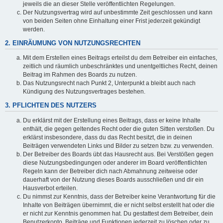
jeweils die an dieser Stelle veröffentlichten Regelungen.
Der Nutzungsvertrag wird auf unbestimmte Zeit geschlossen und kann
von beiden Seiten ohne Einhaltung einer Frist jederzeit gekündigt
werden.
2. EINRÄUMUNG VON NUTZUNGSRECHTEN
Mit dem Erstellen eines Beitrags erteilst du dem Betreiber ein einfaches,
zeitlich und räumlich unbeschränktes und unentgeltliches Recht, deinen
Beitrag im Rahmen des Boards zu nutzen.
Das Nutzungsrecht nach Punkt 2, Unterpunkt a bleibt auch nach
Kündigung des Nutzungsvertrages bestehen.
3. PFLICHTEN DES NUTZERS
Du erklärst mit der Erstellung eines Beitrags, dass er keine Inhalte
enthält, die gegen geltendes Recht oder die guten Sitten verstoßen. Du
erklärst insbesondere, dass du das Recht besitzt, die in deinen
Beiträgen verwendeten Links und Bilder zu setzen bzw. zu verwenden.
Der Betreiber des Boards übt das Hausrecht aus. Bei Verstößen gegen
diese Nutzungsbedingungen oder anderer im Board veröffentlichten
Regeln kann der Betreiber dich nach Abmahnung zeitweise oder
dauerhaft von der Nutzung dieses Boards ausschließen und dir ein
Hausverbot erteilen.
Du nimmst zur Kenntnis, dass der Betreiber keine Verantwortung für die
Inhalte von Beiträgen übernimmt, die er nicht selbst erstellt hat oder die
er nicht zur Kenntnis genommen hat. Du gestattest dem Betreiber, dein
Benutzerkonto, Beiträge und Funktionen jederzeit zu löschen oder zu