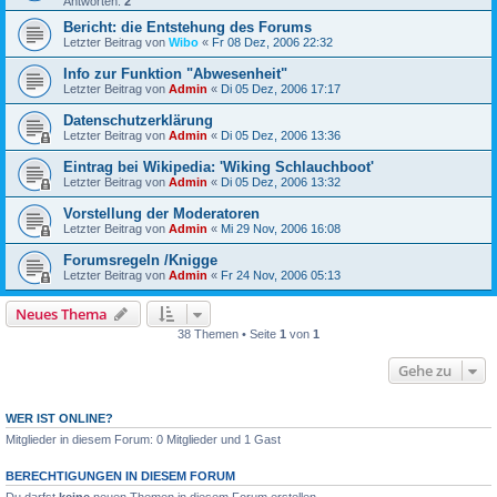
Antworten:
2
Bericht: die Entstehung des Forums
Letzter Beitrag von
Wibo
«
Fr 08 Dez, 2006 22:32
Info zur Funktion "Abwesenheit"
Letzter Beitrag von
Admin
«
Di 05 Dez, 2006 17:17
Datenschutzerklärung
Letzter Beitrag von
Admin
«
Di 05 Dez, 2006 13:36
Eintrag bei Wikipedia: 'Wiking Schlauchboot'
Letzter Beitrag von
Admin
«
Di 05 Dez, 2006 13:32
Vorstellung der Moderatoren
Letzter Beitrag von
Admin
«
Mi 29 Nov, 2006 16:08
Forumsregeln /Knigge
Letzter Beitrag von
Admin
«
Fr 24 Nov, 2006 05:13
Neues Thema
38 Themen • Seite
1
von
1
Gehe zu
WER IST ONLINE?
Mitglieder in diesem Forum: 0 Mitglieder und 1 Gast
BERECHTIGUNGEN IN DIESEM FORUM