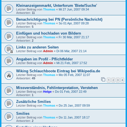
Kleinanzeigenmarkt, Unterforum 'Biete/Suche'
Letzter Beitrag von
Thomas
«
Mi 27 Jun, 2007 09:34
Antworten:
11
Benachrichtigung bei PN (Persönliche Nachricht)
Letzter Beitrag von
Thomas
«
So 01 Apr, 2007 09:28
Antworten:
5
Einfügen und hochladen von Bildern
Letzter Beitrag von
Thomas
«
Fr 30 Mär, 2007 21:17
Antworten:
2
Links zu anderen Seiten
Letzter Beitrag von
Admin
«
Di 06 Mär, 2007 21:14
Angaben im Profil - Pflichtfelder
Letzter Beitrag von
Admin
«
Mi 21 Feb, 2007 17:52
Wiking Schlauchboote Eintrag bei Wikipedia.de
Letzter Beitrag von
Thomas
«
Mo 05 Feb, 2007 11:07
Antworten:
49
1
2
3
4
Missverständnis, Fehlinterpretation, Verstehen
Letzter Beitrag von
Helge
«
Do 01 Feb, 2007 22:49
Antworten:
1
Zusätzliche Smilies
Letzter Beitrag von
Thomas
«
Do 25 Jan, 2007 09:59
Smilies
Letzter Beitrag von
Thomas
«
Do 11 Jan, 2007 18:17
Antworten:
2