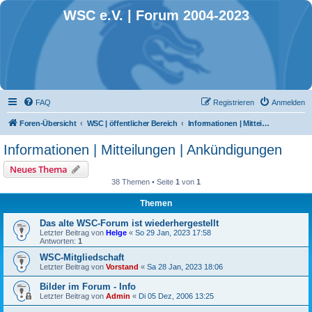
WSC e.V. | Forum 2004-2023
FAQ
Registrieren
Anmelden
Foren-Übersicht
WSC | öffentlicher Bereich
Informationen | Mitteilungen | Ankündigungen
Informationen | Mitteilungen | Ankündigungen
Neues Thema
38 Themen • Seite
1
von
1
Themen
Das alte WSC-Forum ist wiederhergestellt
Letzter Beitrag von
Helge
«
So 29 Jan, 2023 17:58
Antworten:
1
WSC-Mitgliedschaft
Letzter Beitrag von
Vorstand
«
Sa 28 Jan, 2023 18:06
Bilder im Forum - Info
Letzter Beitrag von
Admin
«
Di 05 Dez, 2006 13:25