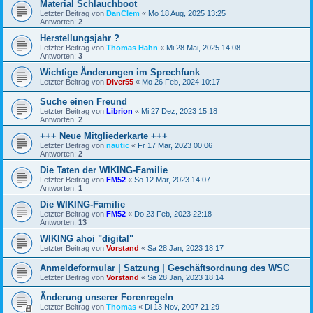
Material Schlauchboot
Letzter Beitrag von
DanClem
«
Mo 18 Aug, 2025 13:25
Antworten:
2
Herstellungsjahr ?
Letzter Beitrag von
Thomas Hahn
«
Mi 28 Mai, 2025 14:08
Antworten:
3
Wichtige Änderungen im Sprechfunk
Letzter Beitrag von
Diver55
«
Mo 26 Feb, 2024 10:17
Suche einen Freund
Letzter Beitrag von
Librion
«
Mi 27 Dez, 2023 15:18
Antworten:
2
+++ Neue Mitgliederkarte +++
Letzter Beitrag von
nautic
«
Fr 17 Mär, 2023 00:06
Antworten:
2
Die Taten der WIKING-Familie
Letzter Beitrag von
FM52
«
So 12 Mär, 2023 14:07
Antworten:
1
Die WIKING-Familie
Letzter Beitrag von
FM52
«
Do 23 Feb, 2023 22:18
Antworten:
13
WIKING ahoi "digital"
Letzter Beitrag von
Vorstand
«
Sa 28 Jan, 2023 18:17
Anmeldeformular | Satzung | Geschäftsordnung des WSC
Letzter Beitrag von
Vorstand
«
Sa 28 Jan, 2023 18:14
Änderung unserer Forenregeln
Letzter Beitrag von
Thomas
«
Di 13 Nov, 2007 21:29