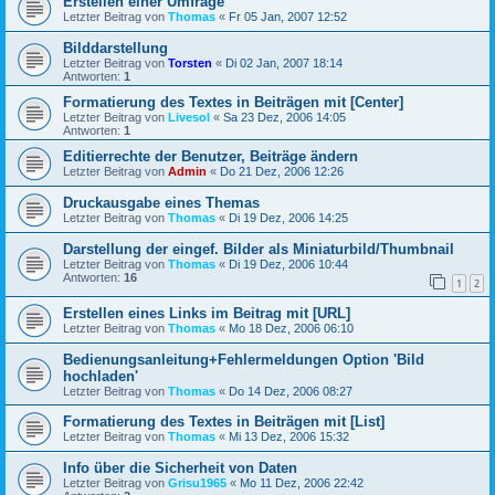
Erstellen einer Umfrage
Letzter Beitrag von
Thomas
«
Fr 05 Jan, 2007 12:52
Bilddarstellung
Letzter Beitrag von
Torsten
«
Di 02 Jan, 2007 18:14
Antworten:
1
Formatierung des Textes in Beiträgen mit [Center]
Letzter Beitrag von
Livesol
«
Sa 23 Dez, 2006 14:05
Antworten:
1
Editierrechte der Benutzer, Beiträge ändern
Letzter Beitrag von
Admin
«
Do 21 Dez, 2006 12:26
Druckausgabe eines Themas
Letzter Beitrag von
Thomas
«
Di 19 Dez, 2006 14:25
Darstellung der eingef. Bilder als Miniaturbild/Thumbnail
Letzter Beitrag von
Thomas
«
Di 19 Dez, 2006 10:44
Antworten:
16
1
2
Erstellen eines Links im Beitrag mit [URL]
Letzter Beitrag von
Thomas
«
Mo 18 Dez, 2006 06:10
Bedienungsanleitung+Fehlermeldungen Option 'Bild
hochladen'
Letzter Beitrag von
Thomas
«
Do 14 Dez, 2006 08:27
Formatierung des Textes in Beiträgen mit [List]
Letzter Beitrag von
Thomas
«
Mi 13 Dez, 2006 15:32
Info über die Sicherheit von Daten
Letzter Beitrag von
Grisu1965
«
Mo 11 Dez, 2006 22:42