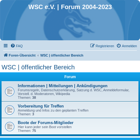
WSC e.V. | Forum 2004-2023
FAQ
Registrieren
Anmelden
Foren-Übersicht
WSC | öffentlicher Bereich
WSC | öffentlicher Bereich
Forum
Informationen | Mitteilungen | Ankündigungen
Forumsregeln, Datenschutzerklärung, Satzung d. WSC, Anmeldeformular,
Vorstell. d. Moderatoren, Wikipedia
Themen:
38
Vorbereitung für Treffen
Anmeldung und Infos zu den geplanten Treffen
Themen:
3
Boote der Forums-Mitglieder
Hier kann jeder sein Boot vorstellen
Themen:
75