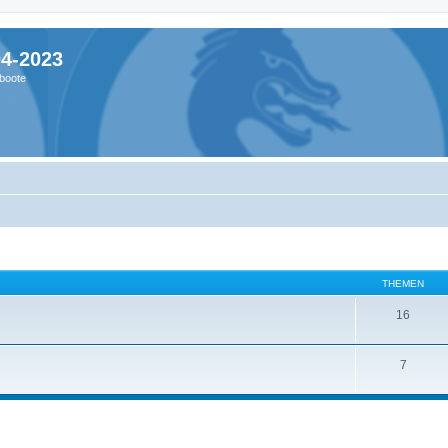
04-2023
boote
THEMEN
16
7