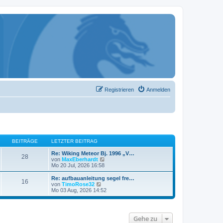
Registrieren
Anmelden
BEITRÄGE
LETZTER BEITRAG
Re: Wiking Meteor Bj. 1996 „V…
28
N
von
MaxEberhardt
e
Mo 20 Jul, 2026 16:58
u
e
Re: aufbauanleitung segel fre…
16
s
N
von
TimoRose32
t
e
Mo 03 Aug, 2026 14:52
e
u
r
e
B
s
e
t
Gehe zu
i
e