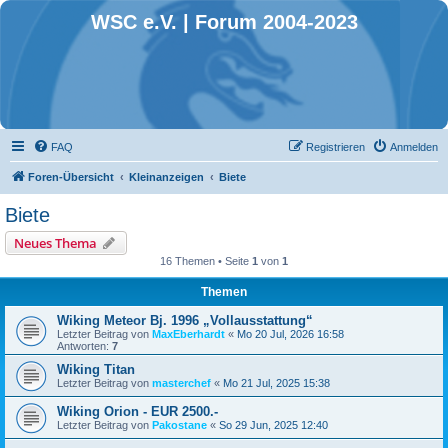
WSC e.V. | Forum 2004-2023
FAQ
Registrieren
Anmelden
Foren-Übersicht
Kleinanzeigen
Biete
Biete
Neues Thema
16 Themen • Seite
1
von
1
Themen
Wiking Meteor Bj. 1996 „Vollausstattung“
Letzter Beitrag von
MaxEberhardt
«
Mo 20 Jul, 2026 16:58
Antworten:
7
Wiking Titan
Letzter Beitrag von
masterchef
«
Mo 21 Jul, 2025 15:38
Wiking Orion - EUR 2500.-
Letzter Beitrag von
Pakostane
«
So 29 Jun, 2025 12:40