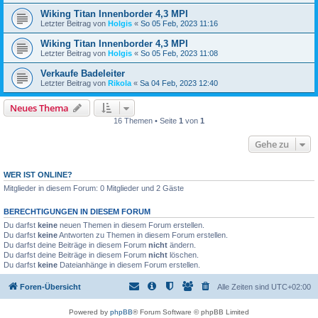
Wiking Titan Innenborder 4,3 MPI
Letzter Beitrag von
Holgis
«
So 05 Feb, 2023 11:16
Wiking Titan Innenborder 4,3 MPI
Letzter Beitrag von
Holgis
«
So 05 Feb, 2023 11:08
Verkaufe Badeleiter
Letzter Beitrag von
Rikola
«
Sa 04 Feb, 2023 12:40
Neues Thema
16 Themen • Seite
1
von
1
Gehe zu
WER IST ONLINE?
Mitglieder in diesem Forum: 0 Mitglieder und 2 Gäste
BERECHTIGUNGEN IN DIESEM FORUM
Du darfst
keine
neuen Themen in diesem Forum erstellen.
Du darfst
keine
Antworten zu Themen in diesem Forum erstellen.
Du darfst deine Beiträge in diesem Forum
nicht
ändern.
Du darfst deine Beiträge in diesem Forum
nicht
löschen.
Du darfst
keine
Dateianhänge in diesem Forum erstellen.
Foren-Übersicht
Alle Zeiten sind
UTC+02:00
Powered by
phpBB
® Forum Software © phpBB Limited