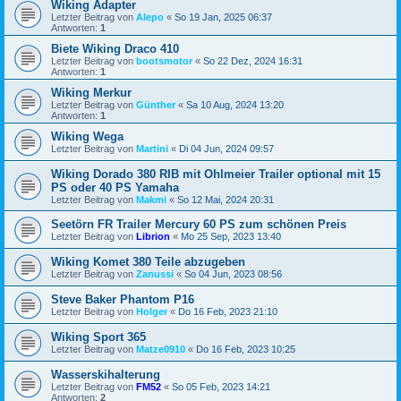
Wiking Adapter
Letzter Beitrag von
Alepo
«
So 19 Jan, 2025 06:37
Antworten:
1
Biete Wiking Draco 410
Letzter Beitrag von
bootsmotor
«
So 22 Dez, 2024 16:31
Antworten:
1
Wiking Merkur
Letzter Beitrag von
Günther
«
Sa 10 Aug, 2024 13:20
Antworten:
1
Wiking Wega
Letzter Beitrag von
Martini
«
Di 04 Jun, 2024 09:57
Wiking Dorado 380 RIB mit Ohlmeier Trailer optional mit 15
PS oder 40 PS Yamaha
Letzter Beitrag von
Makmi
«
So 12 Mai, 2024 20:31
Seetörn FR Trailer Mercury 60 PS zum schönen Preis
Letzter Beitrag von
Librion
«
Mo 25 Sep, 2023 13:40
Wiking Komet 380 Teile abzugeben
Letzter Beitrag von
Zanussi
«
So 04 Jun, 2023 08:56
Steve Baker Phantom P16
Letzter Beitrag von
Holger
«
Do 16 Feb, 2023 21:10
Wiking Sport 365
Letzter Beitrag von
Matze0910
«
Do 16 Feb, 2023 10:25
Wasserskihalterung
Letzter Beitrag von
FM52
«
So 05 Feb, 2023 14:21
Antworten:
2