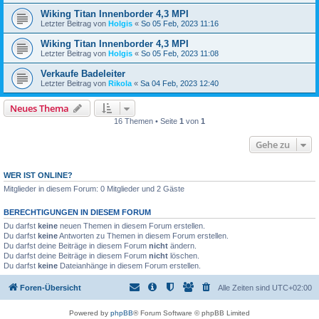
Wiking Titan Innenborder 4,3 MPI
Letzter Beitrag von
Holgis
«
So 05 Feb, 2023 11:16
Wiking Titan Innenborder 4,3 MPI
Letzter Beitrag von
Holgis
«
So 05 Feb, 2023 11:08
Verkaufe Badeleiter
Letzter Beitrag von
Rikola
«
Sa 04 Feb, 2023 12:40
Neues Thema
16 Themen • Seite
1
von
1
Gehe zu
WER IST ONLINE?
Mitglieder in diesem Forum: 0 Mitglieder und 2 Gäste
BERECHTIGUNGEN IN DIESEM FORUM
Du darfst
keine
neuen Themen in diesem Forum erstellen.
Du darfst
keine
Antworten zu Themen in diesem Forum erstellen.
Du darfst deine Beiträge in diesem Forum
nicht
ändern.
Du darfst deine Beiträge in diesem Forum
nicht
löschen.
Du darfst
keine
Dateianhänge in diesem Forum erstellen.
Foren-Übersicht
Alle Zeiten sind
UTC+02:00
Powered by
phpBB
® Forum Software © phpBB Limited