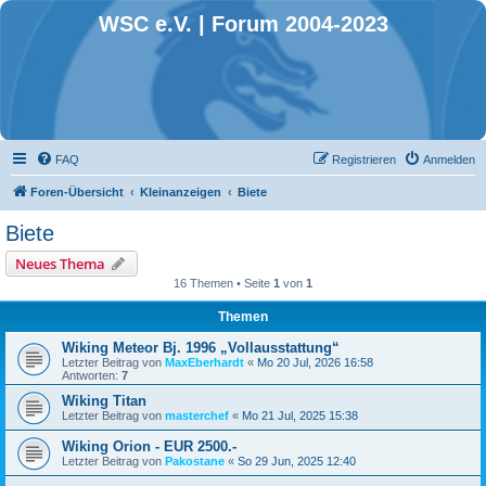
WSC e.V. | Forum 2004-2023
FAQ
Registrieren
Anmelden
Foren-Übersicht
Kleinanzeigen
Biete
Biete
Neues Thema
16 Themen • Seite
1
von
1
Themen
Wiking Meteor Bj. 1996 „Vollausstattung“
Letzter Beitrag von
MaxEberhardt
«
Mo 20 Jul, 2026 16:58
Antworten:
7
Wiking Titan
Letzter Beitrag von
masterchef
«
Mo 21 Jul, 2025 15:38
Wiking Orion - EUR 2500.-
Letzter Beitrag von
Pakostane
«
So 29 Jun, 2025 12:40