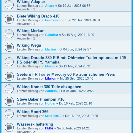
Wiking Adapter
Letzter Beitrag von
Alepo
«
So 19 Jan, 2025 06:37
Antworten:
1
Biete Wiking Draco 410
Letzter Beitrag von
bootsmotor
«
So 22 Dez, 2024 16:31
Antworten:
1
Wiking Merkur
Letzter Beitrag von
Günther
«
Sa 10 Aug, 2024 13:20
Antworten:
1
Wiking Wega
Letzter Beitrag von
Martini
«
Di 04 Jun, 2024 09:57
Wiking Dorado 380 RIB mit Ohlmeier Trailer optional mit 15
PS oder 40 PS Yamaha
Letzter Beitrag von
Makmi
«
So 12 Mai, 2024 20:31
Seetörn FR Trailer Mercury 60 PS zum schönen Preis
Letzter Beitrag von
Librion
«
Mo 25 Sep, 2023 13:40
Wiking Komet 380 Teile abzugeben
Letzter Beitrag von
Zanussi
«
So 04 Jun, 2023 08:56
Steve Baker Phantom P16
Letzter Beitrag von
Holger
«
Do 16 Feb, 2023 21:10
Wiking Sport 365
Letzter Beitrag von
Matze0910
«
Do 16 Feb, 2023 10:25
Wasserskihalterung
Letzter Beitrag von
FM52
«
So 05 Feb, 2023 14:21
Antworten:
2