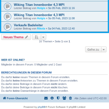
Wiking Titan Innenborder 4,3 MPI
Letzter Beitrag von
Holgis
«
So 05 Feb, 2023 11:16
Wiking Titan Innenborder 4,3 MPI
Letzter Beitrag von
Holgis
«
So 05 Feb, 2023 11:08
Verkaufe Badeleiter
Letzter Beitrag von
Rikola
«
Sa 04 Feb, 2023 12:40
Neues Thema
16 Themen • Seite
1
von
1
Gehe zu
WER IST ONLINE?
Mitglieder in diesem Forum: 0 Mitglieder und 1 Gast
BERECHTIGUNGEN IN DIESEM FORUM
Du darfst
keine
neuen Themen in diesem Forum erstellen.
Du darfst
keine
Antworten zu Themen in diesem Forum erstellen.
Du darfst deine Beiträge in diesem Forum
nicht
ändern.
Du darfst deine Beiträge in diesem Forum
nicht
löschen.
Du darfst
keine
Dateianhänge in diesem Forum erstellen.
Foren-Übersicht
Alle Zeiten sind
UTC+02:00
Powered by
phpBB
® Forum Software © phpBB Limited