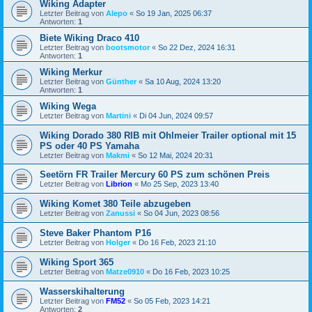
Wiking Adapter
Letzter Beitrag von
Alepo
«
So 19 Jan, 2025 06:37
Antworten:
1
Biete Wiking Draco 410
Letzter Beitrag von
bootsmotor
«
So 22 Dez, 2024 16:31
Antworten:
1
Wiking Merkur
Letzter Beitrag von
Günther
«
Sa 10 Aug, 2024 13:20
Antworten:
1
Wiking Wega
Letzter Beitrag von
Martini
«
Di 04 Jun, 2024 09:57
Wiking Dorado 380 RIB mit Ohlmeier Trailer optional mit 15
PS oder 40 PS Yamaha
Letzter Beitrag von
Makmi
«
So 12 Mai, 2024 20:31
Seetörn FR Trailer Mercury 60 PS zum schönen Preis
Letzter Beitrag von
Librion
«
Mo 25 Sep, 2023 13:40
Wiking Komet 380 Teile abzugeben
Letzter Beitrag von
Zanussi
«
So 04 Jun, 2023 08:56
Steve Baker Phantom P16
Letzter Beitrag von
Holger
«
Do 16 Feb, 2023 21:10
Wiking Sport 365
Letzter Beitrag von
Matze0910
«
Do 16 Feb, 2023 10:25
Wasserskihalterung
Letzter Beitrag von
FM52
«
So 05 Feb, 2023 14:21
Antworten:
2