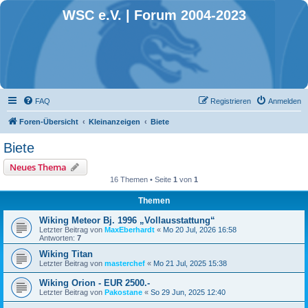
WSC e.V. | Forum 2004-2023
FAQ
Registrieren
Anmelden
Foren-Übersicht
Kleinanzeigen
Biete
Biete
Neues Thema
16 Themen • Seite
1
von
1
Themen
Wiking Meteor Bj. 1996 „Vollausstattung“
Letzter Beitrag von
MaxEberhardt
«
Mo 20 Jul, 2026 16:58
Antworten:
7
Wiking Titan
Letzter Beitrag von
masterchef
«
Mo 21 Jul, 2025 15:38
Wiking Orion - EUR 2500.-
Letzter Beitrag von
Pakostane
«
So 29 Jun, 2025 12:40