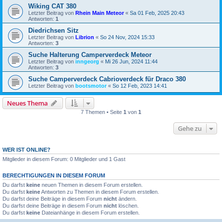
Wiking CAT 380
Letzter Beitrag von
Rhein Main Meteor
«
Sa 01 Feb, 2025 20:43
Antworten:
1
Diedrichsen Sitz
Letzter Beitrag von
Librion
«
So 24 Nov, 2024 15:33
Antworten:
3
Suche Halterung Camperverdeck Meteor
Letzter Beitrag von
inngeorg
«
Mi 26 Jun, 2024 11:44
Antworten:
3
Suche Camperverdeck Cabrioverdeck für Draco 380
Letzter Beitrag von
bootsmotor
«
So 12 Feb, 2023 14:41
Neues Thema
7 Themen • Seite
1
von
1
Gehe zu
WER IST ONLINE?
Mitglieder in diesem Forum: 0 Mitglieder und 1 Gast
BERECHTIGUNGEN IN DIESEM FORUM
Du darfst
keine
neuen Themen in diesem Forum erstellen.
Du darfst
keine
Antworten zu Themen in diesem Forum erstellen.
Du darfst deine Beiträge in diesem Forum
nicht
ändern.
Du darfst deine Beiträge in diesem Forum
nicht
löschen.
Du darfst
keine
Dateianhänge in diesem Forum erstellen.