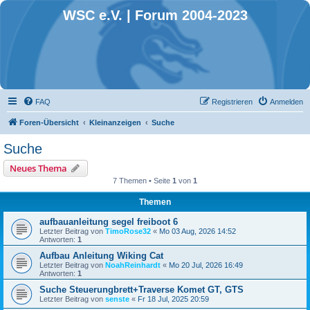
WSC e.V. | Forum 2004-2023
FAQ
Registrieren
Anmelden
Foren-Übersicht
Kleinanzeigen
Suche
Suche
Neues Thema
7 Themen • Seite
1
von
1
Themen
aufbauanleitung segel freiboot 6
Letzter Beitrag von
TimoRose32
«
Mo 03 Aug, 2026 14:52
Antworten:
1
Aufbau Anleitung Wiking Cat
Letzter Beitrag von
NoahReinhardt
«
Mo 20 Jul, 2026 16:49
Antworten:
1
Suche Steuerungbrett+Traverse Komet GT, GTS
Letzter Beitrag von
senste
«
Fr 18 Jul, 2025 20:59