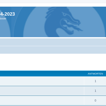
04-2023
boote
ANTWORTEN
1
1
0