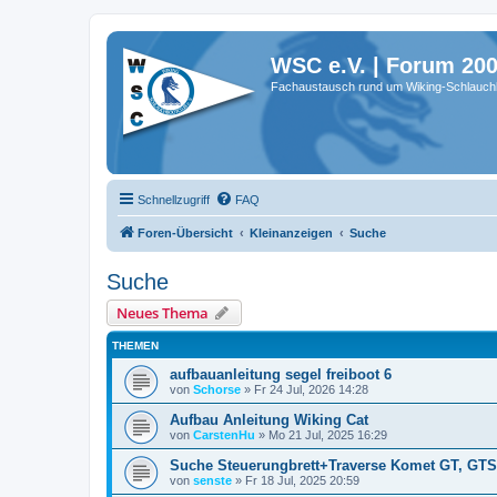
WSC e.V. | Forum 20
Fachaustausch rund um Wiking-Schlauch
Schnellzugriff
FAQ
Foren-Übersicht
Kleinanzeigen
Suche
Suche
Neues Thema
THEMEN
aufbauanleitung segel freiboot 6
von
Schorse
»
Fr 24 Jul, 2026 14:28
Aufbau Anleitung Wiking Cat
von
CarstenHu
»
Mo 21 Jul, 2025 16:29
Suche Steuerungbrett+Traverse Komet GT, GTS
von
senste
»
Fr 18 Jul, 2025 20:59