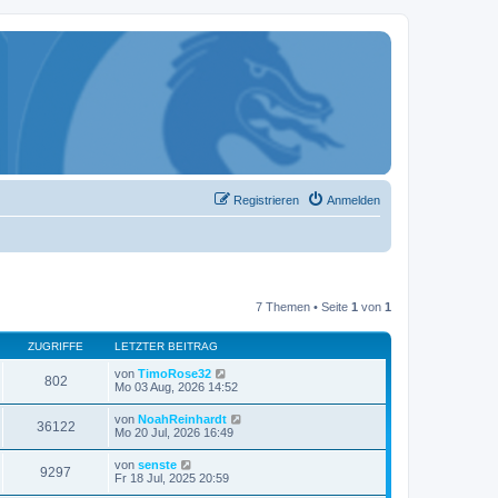
Registrieren
Anmelden
7 Themen • Seite
1
von
1
ZUGRIFFE
LETZTER BEITRAG
von
TimoRose32
802
Mo 03 Aug, 2026 14:52
von
NoahReinhardt
36122
Mo 20 Jul, 2026 16:49
von
senste
9297
Fr 18 Jul, 2025 20:59