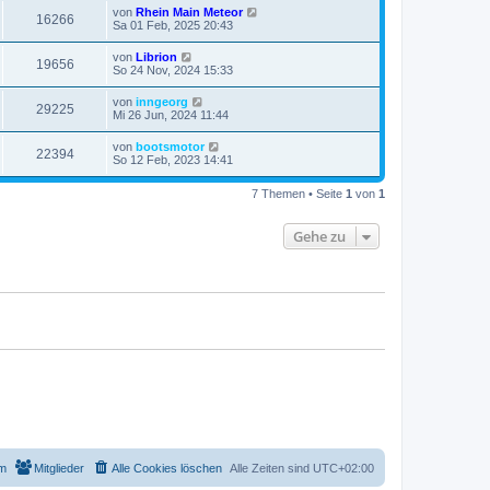
von
Rhein Main Meteor
16266
Sa 01 Feb, 2025 20:43
von
Librion
19656
So 24 Nov, 2024 15:33
von
inngeorg
29225
Mi 26 Jun, 2024 11:44
von
bootsmotor
22394
So 12 Feb, 2023 14:41
7 Themen • Seite
1
von
1
Gehe zu
m
Mitglieder
Alle Cookies löschen
Alle Zeiten sind
UTC+02:00