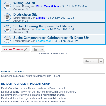
Wiking CAT 380
Letzter Beitrag von
Rhein Main Meteor
«
Sa 01 Feb, 2025 20:43
Antworten:
1
Diedrichsen Sitz
Letzter Beitrag von
Librion
«
So 24 Nov, 2024 15:33
Antworten:
3
Suche Halterung Camperverdeck Meteor
Letzter Beitrag von
inngeorg
«
Mi 26 Jun, 2024 11:44
Antworten:
3
Suche Camperverdeck Cabrioverdeck für Draco 380
Letzter Beitrag von
bootsmotor
«
So 12 Feb, 2023 14:41
Neues Thema
7 Themen • Seite
1
von
1
Gehe zu
WER IST ONLINE?
Mitglieder in diesem Forum: 0 Mitglieder und 1 Gast
BERECHTIGUNGEN IN DIESEM FORUM
Du darfst
keine
neuen Themen in diesem Forum erstellen.
Du darfst
keine
Antworten zu Themen in diesem Forum erstellen.
Du darfst deine Beiträge in diesem Forum
nicht
ändern.
Du darfst deine Beiträge in diesem Forum
nicht
löschen.
Du darfst
keine
Dateianhänge in diesem Forum erstellen.