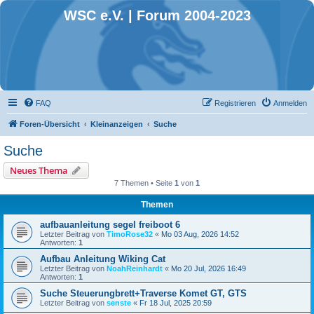
WSC e.V. | Forum 2004-2023
FAQ
Registrieren
Anmelden
Foren-Übersicht
Kleinanzeigen
Suche
Suche
Neues Thema
7 Themen • Seite
1
von
1
Themen
aufbauanleitung segel freiboot 6
Letzter Beitrag von
TimoRose32
«
Mo 03 Aug, 2026 14:52
Antworten:
1
Aufbau Anleitung Wiking Cat
Letzter Beitrag von
NoahReinhardt
«
Mo 20 Jul, 2026 16:49
Antworten:
1
Suche Steuerungbrett+Traverse Komet GT, GTS
Letzter Beitrag von
senste
«
Fr 18 Jul, 2025 20:59