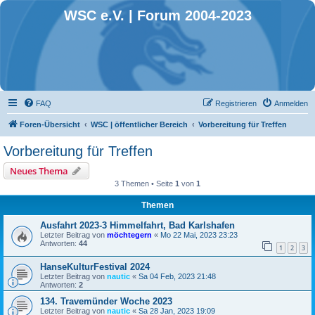
WSC e.V. | Forum 2004-2023
FAQ
Registrieren
Anmelden
Foren-Übersicht
WSC | öffentlicher Bereich
Vorbereitung für Treffen
Vorbereitung für Treffen
Neues Thema
3 Themen • Seite
1
von
1
Themen
Ausfahrt 2023-3 Himmelfahrt, Bad Karlshafen
Letzter Beitrag von
möchtegern
«
Mo 22 Mai, 2023 23:23
Antworten:
44
1
2
3
HanseKulturFestival 2024
Letzter Beitrag von
nautic
«
Sa 04 Feb, 2023 21:48
Antworten:
2
134. Travemünder Woche 2023
Letzter Beitrag von
nautic
«
Sa 28 Jan, 2023 19:09