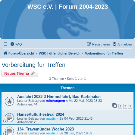
WSC e.V. | Forum 2004-2023
FAQ
Registrieren
Anmelden
Foren-Übersicht
WSC | öffentlicher Bereich
Vorbereitung für Treffen
Vorbereitung für Treffen
Neues Thema
3 Themen • Seite
1
von
1
Themen
Ausfahrt 2023-3 Himmelfahrt, Bad Karlshafen
Letzter Beitrag von
möchtegern
«
Mo 22 Mai, 2023 23:23
Antworten:
44
1
2
3
HanseKulturFestival 2024
Letzter Beitrag von
nautic
«
Sa 04 Feb, 2023 21:48
Antworten:
2
134. Travemünder Woche 2023
Letzter Beitrag von
nautic
«
Sa 28 Jan, 2023 19:09