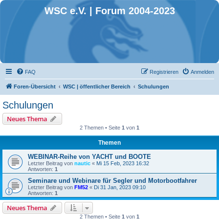
WSC e.V. | Forum 2004-2023
FAQ
Registrieren
Anmelden
Foren-Übersicht
WSC | öffentlicher Bereich
Schulungen
Schulungen
Neues Thema
2 Themen • Seite
1
von
1
Themen
WEBINAR-Reihe von YACHT und BOOTE
Letzter Beitrag von
nautic
«
Mi 15 Feb, 2023 16:32
Antworten:
1
Seminare und Webinare für Segler und Motorbootfahrer
Letzter Beitrag von
FM52
«
Di 31 Jan, 2023 09:10
Antworten:
1
Neues Thema
2 Themen • Seite
1
von
1