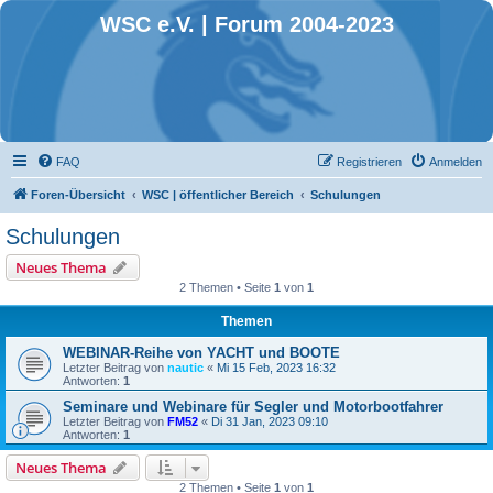
WSC e.V. | Forum 2004-2023
FAQ
Registrieren
Anmelden
Foren-Übersicht
WSC | öffentlicher Bereich
Schulungen
Schulungen
Neues Thema
2 Themen • Seite
1
von
1
Themen
WEBINAR-Reihe von YACHT und BOOTE
Letzter Beitrag von
nautic
«
Mi 15 Feb, 2023 16:32
Antworten:
1
Seminare und Webinare für Segler und Motorbootfahrer
Letzter Beitrag von
FM52
«
Di 31 Jan, 2023 09:10
Antworten:
1
Neues Thema
2 Themen • Seite
1
von
1