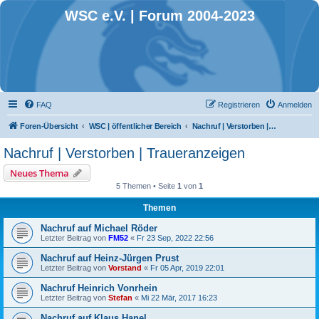
WSC e.V. | Forum 2004-2023
FAQ
Registrieren
Anmelden
Foren-Übersicht
WSC | öffentlicher Bereich
Nachruf | Verstorben | Traueranzeigen
Nachruf | Verstorben | Traueranzeigen
Neues Thema
5 Themen • Seite
1
von
1
Themen
Nachruf auf Michael Röder
Letzter Beitrag von
FM52
«
Fr 23 Sep, 2022 22:56
Nachruf auf Heinz-Jürgen Prust
Letzter Beitrag von
Vorstand
«
Fr 05 Apr, 2019 22:01
Nachruf Heinrich Vonrhein
Letzter Beitrag von
Stefan
«
Mi 22 Mär, 2017 16:23
Nachruf auf Klaus Hanel