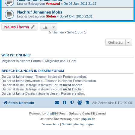
Letzter Beitrag von
Vorstand
«
Do 06 Jan, 2011 21:17
Nachruf Johannes Mohs
Letzter Beitrag von
Stefan
«
So 24 Okt, 2010 22:31
Neues Thema
5 Themen • Seite
1
von
1
Gehe zu
WER IST ONLINE?
Mitglieder in diesem Forum: 0 Mitglieder und 1 Gast
BERECHTIGUNGEN IN DIESEM FORUM
Du darfst
keine
neuen Themen in diesem Forum erstellen.
Du darfst
keine
Antworten zu Themen in diesem Forum erstellen.
Du darfst deine Beiträge in diesem Forum
nicht
ändern.
Du darfst deine Beiträge in diesem Forum
nicht
löschen.
Du darfst
keine
Dateianhänge in diesem Forum erstellen.
Foren-Übersicht
Alle Zeiten sind
UTC+02:00
Powered by
phpBB
® Forum Software © phpBB Limited
Deutsche Übersetzung durch
phpBB.de
Datenschutz
|
Nutzungsbedingungen